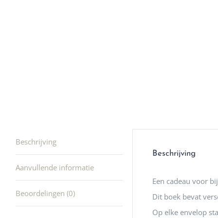
winkel t
hele leu
producte
waard om
gaan! He
ook heel
🩷
Beschrijving
Beschrijving
Aanvullende informatie
Een cadeau voor bi
Beoordelingen (0)
Dit boek bevat vers
Op elke envelop sta