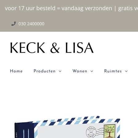
Ga
voor 17 uur besteld = vandaag verzonden | gratis ve
naar
030 2400000
inhoud
Home
Producten
Wonen
Ruimtes