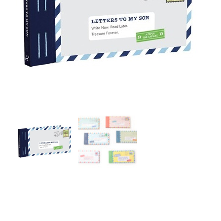
r
4
Ik was e
en ik kw