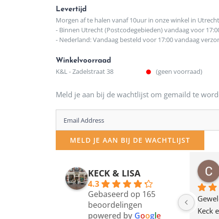
Levertijd
Morgen af te halen vanaf 10uur in onze winkel in Utrech
- Binnen Utrecht (Postcodegebieden) vandaag voor 17:0
- Nederland: Vandaag besteld voor 17:00 vandaag verz
Winkelvoorraad
K&L - Zadelstraat 38
(geen voorraad)
Meld je aan bij de wachtlijst om gemaild te word
Enter
your
MELD JE AAN BIJ DE WACHTLIJST
email
address
osawillemijn
Bauke van Russen Groen
KECK & LISA
 maanden geleden
12 maanden geleden
to
4.3
Gebaseerd op 165
join
en dagje in Utrecht 
Waarom in hemelsnaam 
Gewel
beoordelingen
am deze leuke 
de woonwinkel op de 
Keck e
the
powered by
G
o
o
g
l
e