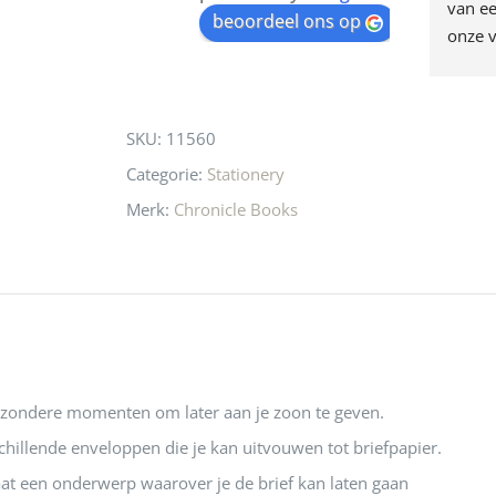
egen! Ze verkopen 
klippen  laten lopen? Waar 
van ee
waitlist
beoordeel ons op
ke en unieke 
moeten nu de design 
onze v
for
n! Echt de moeite 
liefhebbers nu heen? Bijna 
servic
this
 even langs te 
niets meer in 
t personeel was 
Utrecht…..Waardeloos…..
product
SKU:
11560
 aardig en gezellig 
Categorie:
Stationery
Merk:
Chronicle Books
jzondere momenten om later aan je zoon te geven.
chillende enveloppen die je kan uitvouwen tot briefpapier.
at een onderwerp waarover je de brief kan laten gaan