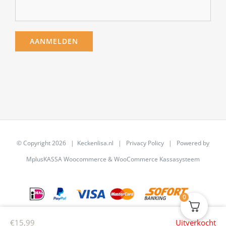
© Copyright
2026 | Keckenlisa.nl |
Privacy Policy
| Powered by
MplusKASSA Woocommerce
&
WooCommerce Kassasysteem
0
€
15,99
Uitverkocht