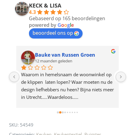
address
KECK & LISA
4.3
to
Gebaseerd op 165 beoordelingen
join
powered by
G
o
o
g
l
e
beoordeel ons op
the
waitlist
for
Bauke van Russen Groen
12 maanden geleden
this
product
ze 
Waarom in hemelsnaam de woonwinkel op 
Gew
e 
de klippen  laten lopen? Waar moeten nu de 
mak
rd 
design liefhebbers nu heen? Bijna niets meer 
vri
 
in Utrecht…..Waardeloos…..
SKU:
54549
Categorieën:
Keuken
,
Keukentextiel
,
Ruimtes