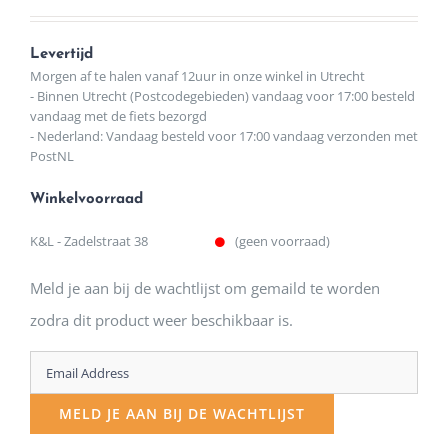
Levertijd
Morgen af te halen vanaf 12uur in onze winkel in Utrecht
- Binnen Utrecht (Postcodegebieden) vandaag voor 17:00 besteld
vandaag met de fiets bezorgd
- Nederland: Vandaag besteld voor 17:00 vandaag verzonden met
PostNL
Winkelvoorraad
K&L - Zadelstraat 38
(geen voorraad)
Meld je aan bij de wachtlijst om gemaild te worden
zodra dit product weer beschikbaar is.
Enter
your
MELD JE AAN BIJ DE WACHTLIJST
email