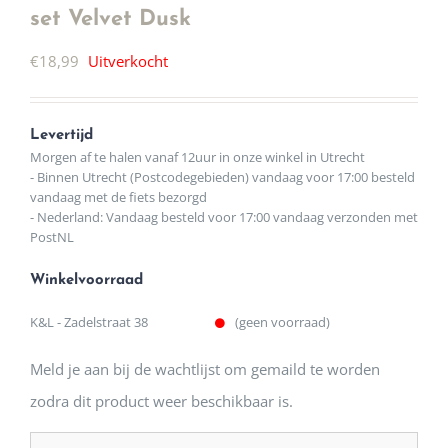
set Velvet Dusk
€
18,99
Uitverkocht
Levertijd
Morgen af te halen vanaf 12uur in onze winkel in Utrecht
- Binnen Utrecht (Postcodegebieden) vandaag voor 17:00 besteld
vandaag met de fiets bezorgd
- Nederland: Vandaag besteld voor 17:00 vandaag verzonden met
PostNL
Winkelvoorraad
K&L - Zadelstraat 38
(geen voorraad)
Meld je aan bij de wachtlijst om gemaild te worden
zodra dit product weer beschikbaar is.
Enter