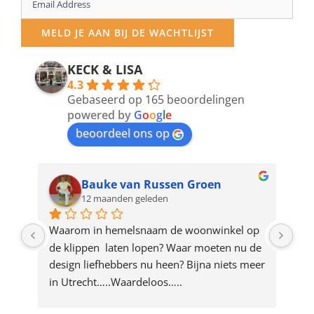
your
MELD JE AAN BIJ DE WACHTLIJST
email
address
KECK & LISA
4.3
to
Gebaseerd op 165 beoordelingen
join
powered by
G
o
o
g
l
e
beoordeel ons op
the
waitlist
for
Bauke van Russen Groen
12 maanden geleden
this
product
ze 
Waarom in hemelsnaam de woonwinkel op 
Gew
e 
de klippen  laten lopen? Waar moeten nu de 
mak
rd 
design liefhebbers nu heen? Bijna niets meer 
vri
 
in Utrecht…..Waardeloos…..