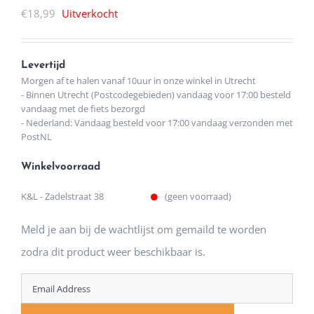
€
18,99
Uitverkocht
Levertijd
Morgen af te halen vanaf 10uur in onze winkel in Utrecht
- Binnen Utrecht (Postcodegebieden) vandaag voor 17:00 besteld
vandaag met de fiets bezorgd
- Nederland: Vandaag besteld voor 17:00 vandaag verzonden met
PostNL
Winkelvoorraad
K&L - Zadelstraat 38
(geen voorraad)
Meld je aan bij de wachtlijst om gemaild te worden
zodra dit product weer beschikbaar is.
Enter
your