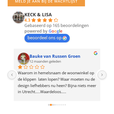
MELD JE AAN BIJ DE WACHTLIJST
email
address
KECK & LISA
4.3
to
Gebaseerd op 165 beoordelingen
join
powered by
G
o
o
g
l
e
beoordeel ons op
the
waitlist
for
Bauke van Russen Groen
12 maanden geleden
this
product
ze 
Waarom in hemelsnaam de woonwinkel op 
Gew
e 
de klippen  laten lopen? Waar moeten nu de 
mak
rd 
design liefhebbers nu heen? Bijna niets meer 
vri
 
in Utrecht…..Waardeloos…..