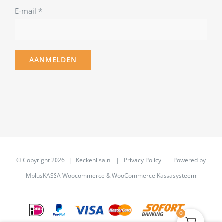
E-mail
*
© Copyright
2026 | Keckenlisa.nl |
Privacy Policy
| Powered by
MplusKASSA Woocommerce
&
WooCommerce Kassasysteem
0