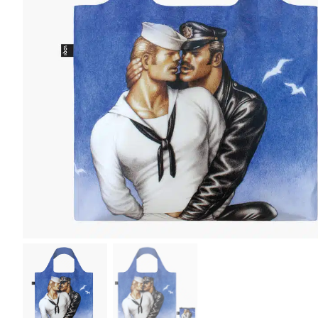
r
4
Ik was e
en ik kw
winkel t
hele leu