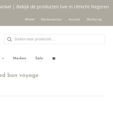
winkel | Bekijk de producten live in Utrecht
Negeren
Winkel
Klantenservice
Account
Werken bij
Producten
zoeken
Merken
Sale
ed bon voyage