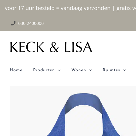
Ga
voor 17 uur besteld = vandaag verzonden | gratis ve
naar
030 2400000
inhoud
Home
Producten
Wonen
Ruimtes