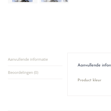
producte
waard om
gaan! He
ook heel
🩷
Aanvullende informatie
Aanvullende info
Beoordelingen (0)
Product kleur