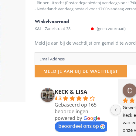
- Binnen Utrecht (Postcodegebieden) vandaag voor 17:0
- Nederland: Vandaag besteld voor 17:00 vandaag verz
Winkelvoorraad
K&L - Zadelstraat 38
(geen voorraad)
Meld je aan bij de wachtlijst om gemaild te word
Enter
your
MELD JE AAN BIJ DE WACHTLIJST
email
address
osawillemijn
Bauke van Russen Groen
KECK & LISA
 maanden geleden
12 maanden geleden
to
4.3
Gebaseerd op 165
join
en dagje in Utrecht 
Waarom in hemelsnaam 
Gewel
beoordelingen
am deze leuke 
de woonwinkel op de 
Keck e
the
powered by
G
o
o
g
l
e
egen! Ze verkopen 
klippen  laten lopen? Waar 
van ee
waitlist
beoordeel ons op
ke en unieke 
moeten nu de design 
onze v
for