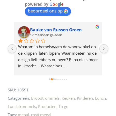
join
powered by
G
o
o
g
l
e
beoordeel ons op
the
waitlist
for
Bauke van Russen Groen
12 maanden geleden
this
product
ze 
Waarom in hemelsnaam de woonwinkel op 
Gew
e 
de klippen  laten lopen? Waar moeten nu de 
mak
rd 
design liefhebbers nu heen? Bijna niets meer 
vri
 
in Utrecht…..Waardeloos…..
SKU:
10591
Categorieën:
Broodtrommels
,
Keuken
,
Kinderen
,
Lunch
,
Lunchtrommels
,
Producten
,
To go
Tags:
mepal
,
rosti mepal