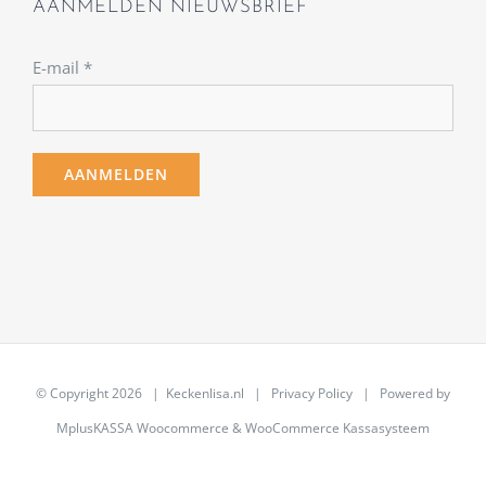
AANMELDEN NIEUWSBRIEF
E-mail
*
© Copyright
2026 | Keckenlisa.nl |
Privacy Policy
| Powered by
MplusKASSA Woocommerce
&
WooCommerce Kassasysteem