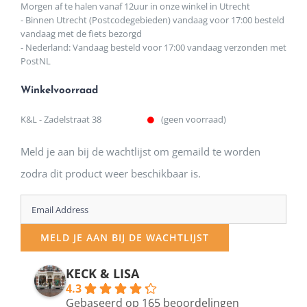
Morgen af te halen vanaf 12uur in onze winkel in Utrecht
- Binnen Utrecht (Postcodegebieden) vandaag voor 17:00 besteld
vandaag met de fiets bezorgd
- Nederland: Vandaag besteld voor 17:00 vandaag verzonden met
PostNL
Winkelvoorraad
K&L - Zadelstraat 38
(geen voorraad)
Meld je aan bij de wachtlijst om gemaild te worden
zodra dit product weer beschikbaar is.
Enter
your
MELD JE AAN BIJ DE WACHTLIJST
email
address
KECK & LISA
4.3
to
Gebaseerd op 165 beoordelingen