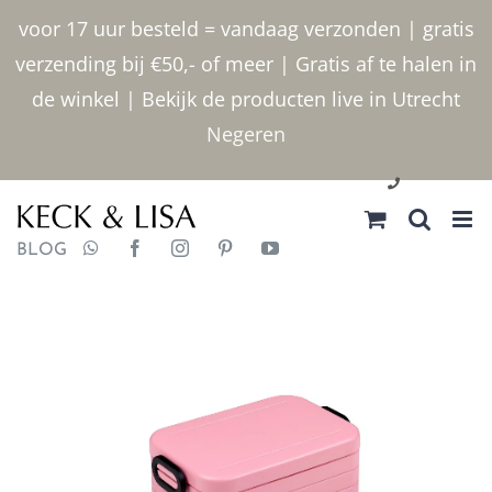
Ga
voor 17 uur besteld = vandaag verzonden | gratis
naar
verzending bij €50,- of meer | Gratis af te halen in
inhoud
de winkel | Bekijk de producten live in Utrecht
Negeren
030 2400000
BLOG