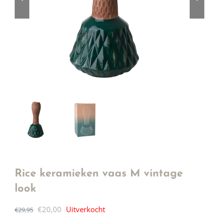
Rice keramieken vaas M vintage
look
Oorspronkelijke
Huidige
€
20,00
Uitverkocht
€
29,95