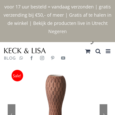
Ga
voor 17 uur besteld = vandaag verzonden | gratis
naar
verzending bij €50,- of meer | Gratis af te halen in
inhoud
de winkel | Bekijk de producten live in Utrecht
Negeren
030 2400000
BLOG
Sale!