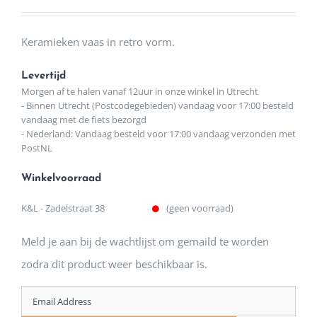
prijs
prijs
was:
is:
Keramieken vaas in retro vorm.
€29,95.
€20,00.
Levertijd
Morgen af te halen vanaf 12uur in onze winkel in Utrecht
- Binnen Utrecht (Postcodegebieden) vandaag voor 17:00 besteld
vandaag met de fiets bezorgd
- Nederland: Vandaag besteld voor 17:00 vandaag verzonden met
PostNL
Winkelvoorraad
K&L - Zadelstraat 38
(geen voorraad)
Meld je aan bij de wachtlijst om gemaild te worden
zodra dit product weer beschikbaar is.
Enter