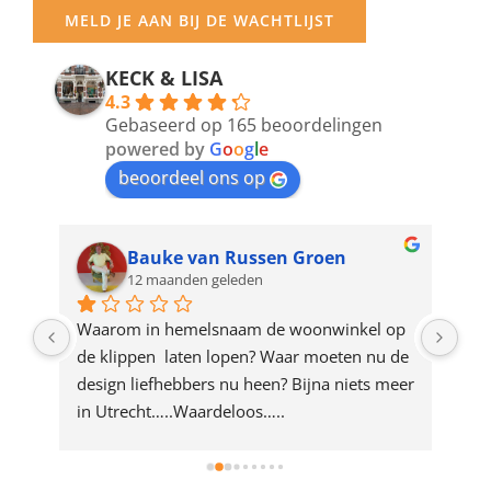
your
MELD JE AAN BIJ DE WACHTLIJST
email
address
KECK & LISA
4.3
to
Gebaseerd op 165 beoordelingen
join
powered by
G
o
o
g
l
e
beoordeel ons op
the
waitlist
for
Bauke van Russen Groen
12 maanden geleden
this
product
ze 
Waarom in hemelsnaam de woonwinkel op 
Gew
e 
de klippen  laten lopen? Waar moeten nu de 
mak
rd 
design liefhebbers nu heen? Bijna niets meer 
vri
 
in Utrecht…..Waardeloos…..