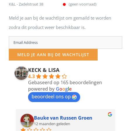
K&L - Zadelstraat 38
(geen voorraad)
Meld je aan bij de wachtlijst om gemaild te worden
zodra dit product weer beschikbaar is.
Enter
your
MELD JE AAN BIJ DE WACHTLIJST
email
address
KECK & LISA
4.3
to
Gebaseerd op 165 beoordelingen
join
powered by
G
o
o
g
l
e
beoordeel ons op
the
waitlist
for
Bauke van Russen Groen
12 maanden geleden
this