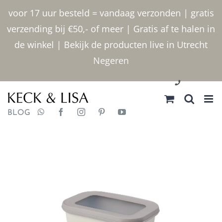
Ga
voor 17 uur besteld = vandaag verzonden | gratis
naar
verzending bij €50,- of meer | Gratis af te halen in
inhoud
de winkel | Bekijk de producten live in Utrecht
Negeren
030 2400000
BLOG