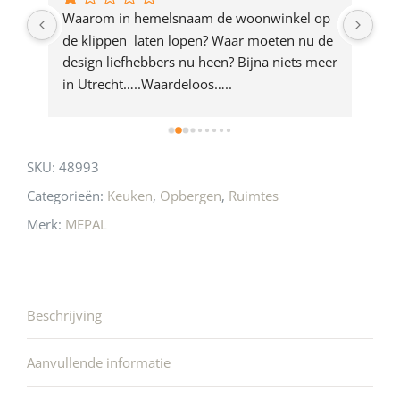
product
ze 
Waarom in hemelsnaam de woonwinkel op 
Gew
e 
de klippen  laten lopen? Waar moeten nu de 
mak
rd 
design liefhebbers nu heen? Bijna niets meer 
vri
 
in Utrecht…..Waardeloos…..
SKU:
48993
Categorieën:
Keuken
,
Opbergen
,
Ruimtes
Merk:
MEPAL
Beschrijving
Aanvullende informatie