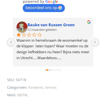
join
powered by
G
o
o
g
l
e
beoordeel ons op
the
waitlist
for
Bauke van Russen Groen
12 maanden geleden
this
product
ze 
Waarom in hemelsnaam de woonwinkel op 
Gew
e 
de klippen  laten lopen? Waar moeten nu de 
mak
rd 
design liefhebbers nu heen? Bijna niets meer 
vri
 
in Utrecht…..Waardeloos…..
SKU:
54718
Categorieën:
Kinderen
,
Servies
Merk:
MEPAL