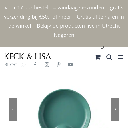
Ga
voor 17 uur besteld = vandaag verzonden | gratis
naar
verzending bij €50,- of meer | Gratis af te halen in
inhoud
de winkel | Bekijk de producten live in Utrecht
Negeren
030 2400000
BLOG