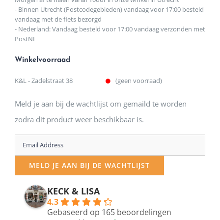
- Binnen Utrecht (Postcodegebieden) vandaag voor 17:00 besteld
vandaag met de fiets bezorgd
- Nederland: Vandaag besteld voor 17:00 vandaag verzonden met
PostNL
Winkelvoorraad
K&L - Zadelstraat 38
(geen voorraad)
Meld je aan bij de wachtlijst om gemaild te worden
zodra dit product weer beschikbaar is.
Enter
your
MELD JE AAN BIJ DE WACHTLIJST
email
address
KECK & LISA
4.3
to
Gebaseerd op 165 beoordelingen