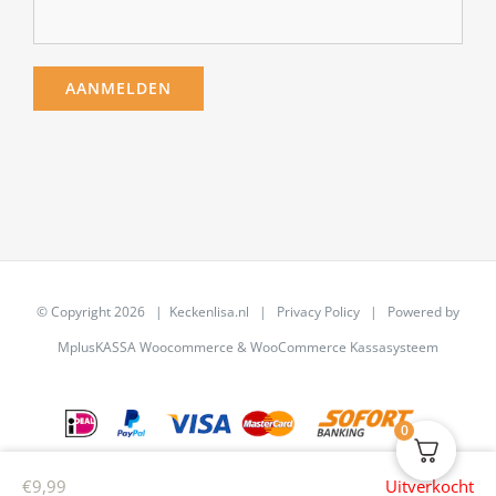
© Copyright
2026 | Keckenlisa.nl |
Privacy Policy
| Powered by
MplusKASSA Woocommerce
&
WooCommerce Kassasysteem
0
€
9,99
Uitverkocht