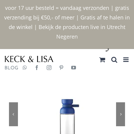
Ga
voor 17 uur besteld = vandaag verzonden | gratis
naar
verzending bij €50,- of meer | Gratis af te halen in
inhoud
de winkel | Bekijk de producten live in Utrecht
Negeren
030 2400000
BLOG