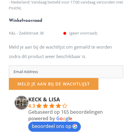
- Nederland: Vandaag besteld voor 17:00 vandaag verzonden met
PostNL
Winkelvoorraad
K&L - Zadelstraat 38
(geen voorraad)
Meld je aan bij de wachtlijst om gemaild te worden
zodra dit product weer beschikbaar is.
Enter
your
MELD JE AAN BIJ DE WACHTLIJST
email
address
KECK & LISA
4.3
to
Gebaseerd op 165 beoordelingen
join
powered by
G
o
o
g
l
e
beoordeel ons op
the