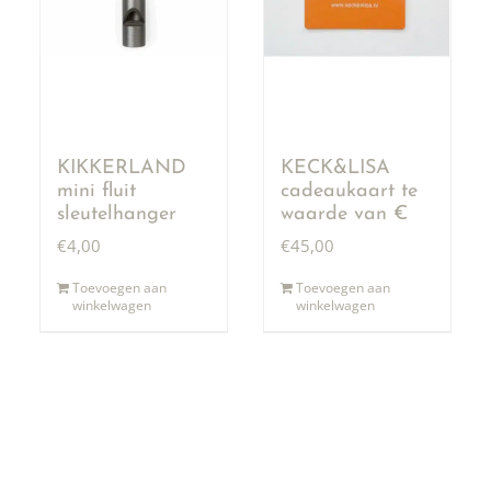
KIKKERLAND
KECK&LISA
mini fluit
cadeaukaart te
sleutelhanger
waarde van €
50,00
€
4,00
€
45,00
Toevoegen aan
Toevoegen aan
winkelwagen
winkelwagen