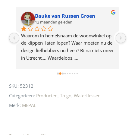
waitlist
for
Bauke van Russen Groen
12 maanden geleden
this
product
ze 
Waarom in hemelsnaam de woonwinkel op 
Gew
e 
de klippen  laten lopen? Waar moeten nu de 
mak
rd 
design liefhebbers nu heen? Bijna niets meer 
vri
 
in Utrecht…..Waardeloos…..
SKU:
52312
Categorieën:
Producten
,
To go
,
Waterflessen
Merk:
MEPAL