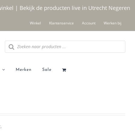
winkel | Bekijk de producten live in Utrecht
Negeren
Winkel
Klantenservice
Account
Werken bij
Producten
zoeken
Merken
Sale
.