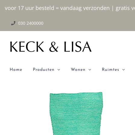
Ga
voor 17 uur besteld = vandaag verzonden | gratis ve
naar
030 2400000
inhoud
Home
Producten
Wonen
Ruimtes