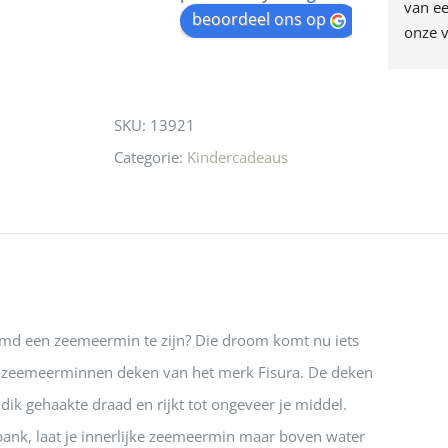
egen! Ze verkopen 
klippen  laten lopen? Waar 
van ee
waitlist
beoordeel ons op
ke en unieke 
moeten nu de design 
onze v
for
n! Echt de moeite 
liefhebbers nu heen? Bijna 
servic
this
 even langs te 
niets meer in 
t personeel was 
Utrecht…..Waardeloos…..
product
SKU:
13921
 aardig en gezellig 
Categorie:
Kindercadeaus
oomd een zeemeermin te zijn? Die droom komt nu iets
e zeemeerminnen deken van het merk Fisura. De deken
dik gehaakte draad en rijkt tot ongeveer je middel.
bank, laat je innerlijke zeemeermin maar boven water