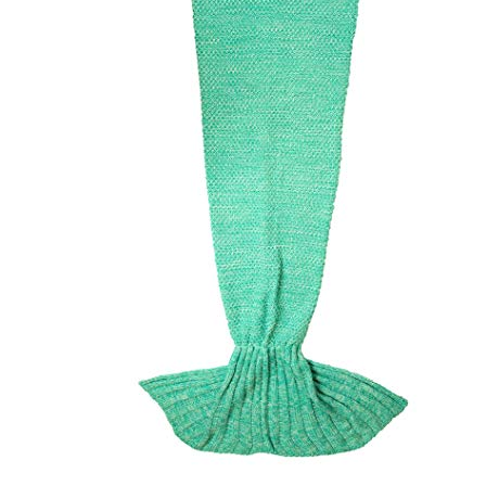
r
4
Ik was e
en ik kw