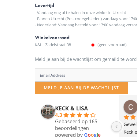
Levertijd
- Vandaag nog af te halen in onze winkel in Utrecht
- Binnen Utrecht (Postcodegebieden) vandaag voor 17:0
- Nederland: Vandaag besteld voor 17:00 vandaag verz
Winkelvoorraad
K&L - Zadelstraat 38
(geen voorraad)
Meld je aan bij de wachtlijst om gemaild te word
Enter
your
MELD JE AAN BIJ DE WACHTLIJST
email
address
osawillemijn
Bauke van Russen Groen
KECK & LISA
 maanden geleden
12 maanden geleden
to
4.3
Gebaseerd op 165
join
en dagje in Utrecht 
Waarom in hemelsnaam 
Gewel
beoordelingen
am deze leuke 
de woonwinkel op de 
Keck e
the
powered by
G
o
o
g
l
e