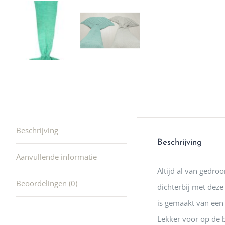
winkel t
hele leu
producte
waard om
gaan! He
ook heel
🩷
Beschrijving
Beschrijving
Aanvullende informatie
Altijd al van gedr
Beoordelingen (0)
dichterbij met dez
is gemaakt van een 
Lekker voor op de 