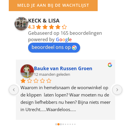
your
MELD JE AAN BIJ DE WACHTLIJST
email
address
KECK & LISA
4.3
to
Gebaseerd op 165 beoordelingen
join
powered by
G
o
o
g
l
e
beoordeel ons op
the
waitlist
for
Bauke van Russen Groen
12 maanden geleden
this
product
ze 
Waarom in hemelsnaam de woonwinkel op 
Gew
e 
de klippen  laten lopen? Waar moeten nu de 
mak
rd 
design liefhebbers nu heen? Bijna niets meer 
vri
 
in Utrecht…..Waardeloos…..