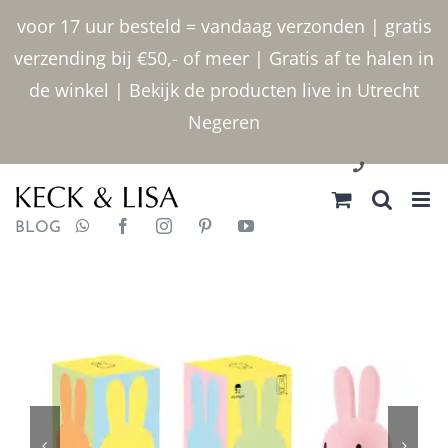
Ga
voor 17 uur besteld = vandaag verzonden | gratis
naar
verzending bij €50,- of meer | Gratis af te halen in
inhoud
de winkel | Bekijk de producten live in Utrecht
Negeren
030 2400000
BLOG