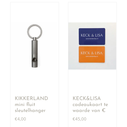
KIKKERLAND
KECK&LISA
mini fluit
cadeaukaart te
sleutelhanger
waarde van €
50,00
€
4,00
€
45,00