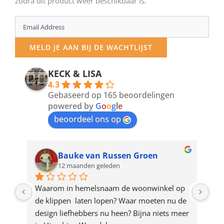
zodra dit product weer beschikbaar is.
Enter
your
MELD JE AAN BIJ DE WACHTLIJST
email
address
KECK & LISA
4.3
to
Gebaseerd op 165 beoordelingen
join
powered by
G
o
o
g
l
e
beoordeel ons op
the
waitlist
for
Bauke van Russen Groen
12 maanden geleden
this
product
ze 
Waarom in hemelsnaam de woonwinkel op 
Gew
e 
de klippen  laten lopen? Waar moeten nu de 
mak
rd 
design liefhebbers nu heen? Bijna niets meer 
vri