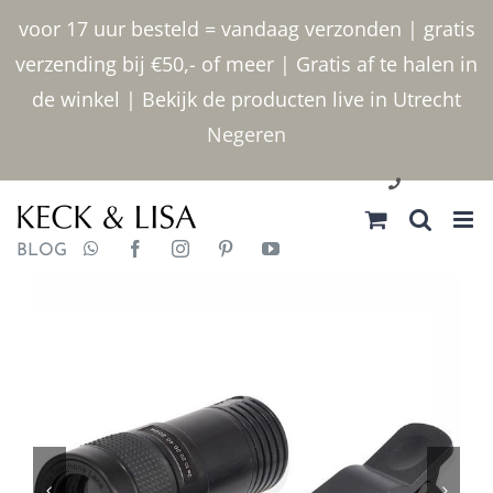
Ga
voor 17 uur besteld = vandaag verzonden | gratis
naar
verzending bij €50,- of meer | Gratis af te halen in
inhoud
de winkel | Bekijk de producten live in Utrecht
Negeren
030 2400000
BLOG