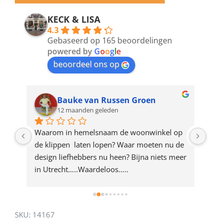
email
address
KECK & LISA
4.3
to
Gebaseerd op 165 beoordelingen
join
powered by
G
o
o
g
l
e
beoordeel ons op
the
waitlist
for
Bauke van Russen Groen
12 maanden geleden
this
product
ze 
Waarom in hemelsnaam de woonwinkel op 
Gew
e 
de klippen  laten lopen? Waar moeten nu de 
mak
rd 
design liefhebbers nu heen? Bijna niets meer 
vri
 
in Utrecht…..Waardeloos…..
SKU:
14167