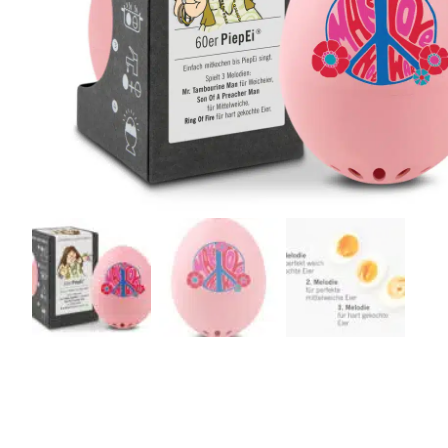
r
4
Ik was e