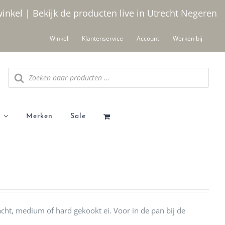
winkel | Bekijk de producten live in Utrecht
Negeren
Winkel
Klantenservice
Account
Werken bij
Producten
zoeken
Merken
Sale
zacht, medium of hard gekookt ei. Voor in de pan bij de