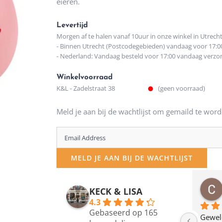
eieren.
Levertijd
Morgen af te halen vanaf 10uur in onze winkel in Utrech
- Binnen Utrecht (Postcodegebieden) vandaag voor 17:0
- Nederland: Vandaag besteld voor 17:00 vandaag verz
Winkelvoorraad
K&L - Zadelstraat 38
(geen voorraad)
Meld je aan bij de wachtlijst om gemaild te word
Enter
your
MELD JE AAN BIJ DE WACHTLIJST
email
address
osawillemijn
Bauke van Russen Groen
KECK & LISA
 maanden geleden
12 maanden geleden
to
4.3
Gebaseerd op 165
join
en dagje in Utrecht 
Waarom in hemelsnaam 
Gewel