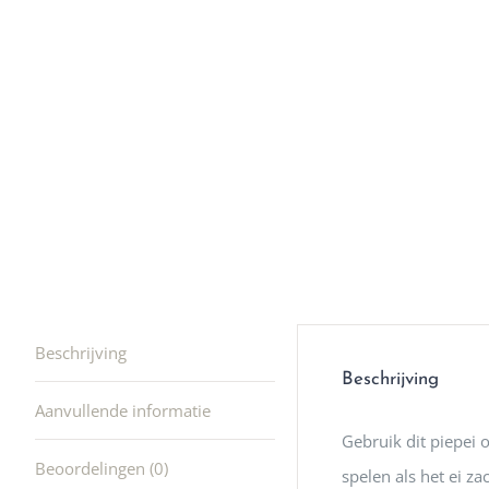
en ik kw
winkel t
hele leu
producte
waard om
gaan! He
ook heel
🩷
Beschrijving
Beschrijving
Aanvullende informatie
Gebruik dit piepei 
Beoordelingen (0)
spelen als het ei zac