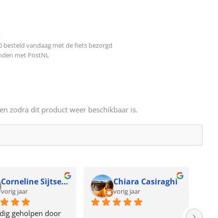
t
0 besteld vandaag met de fiets bezorgd
onden met PostNL
en zodra dit product weer beschikbaar is.
Corneline Sijtsema
Chiara Casiraghi
vorig jaar
vorig jaar
dig geholpen door 