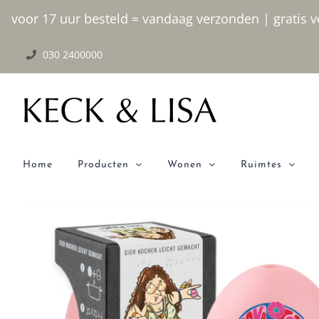
Ga
voor 17 uur besteld = vandaag verzonden | gratis ve
naar
030 2400000
inhoud
Home
Producten
Wonen
Ruimtes