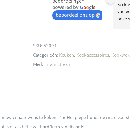
beoordelingen
am deze leuke 
de woonwinkel op de 
Keck e
the
powered by
G
o
o
g
l
e
egen! Ze verkopen 
klippen  laten lopen? Waar 
van ee
waitlist
beoordeel ons op
ke en unieke 
moeten nu de design 
onze v
for
n! Echt de moeite 
liefhebbers nu heen? Bijna 
servic
this
 even langs te 
niets meer in 
t personeel was 
Utrecht…..Waardeloos…..
product
SKU:
53094
 aardig en gezellig 
Categorieën:
Keuken
,
Kookaccessoires
,
Kookwek
Merk:
Brain Stream
om uw ei naar wens te koken. <br Het piepe houdt de mate van stol
ht is of als het eiwit hard/kern vloeibaar is.