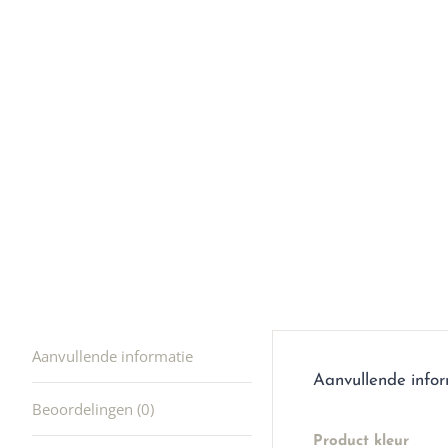
Ik was e
en ik kw
winkel t
hele leu
producte
waard om
gaan! He
ook heel
🩷
Aanvullende informatie
Aanvullende info
Beoordelingen (0)
Product kleur