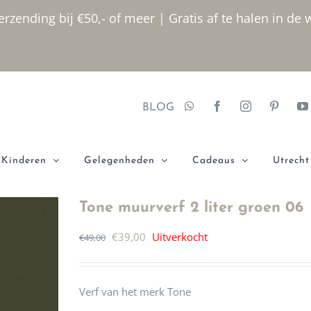
rzending bij €50,- of meer | Gratis af te halen in de 
BLOG
Kinderen
Gelegenheden
Cadeaus
Utrecht
Tone muurverf 2 liter groen 06
Oorspronkelijke
Huidige
€
39,00
Uitverkocht
€
49,00
prijs
prijs
was:
is:
Verf van het merk Tone
€49,00.
€39,00.