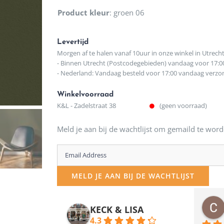
Product kleur
:
groen 06
Levertijd
Morgen af te halen vanaf 10uur in onze winkel in Utrech
- Binnen Utrecht (Postcodegebieden) vandaag voor 17:0
- Nederland: Vandaag besteld voor 17:00 vandaag verz
Winkelvoorraad
K&L - Zadelstraat 38
(geen voorraad)
Meld je aan bij de wachtlijst om gemaild te word
Enter
your
MELD JE AAN BIJ DE WACHTLIJST
email
address
osawillemijn
Bauke van Russen Groen
KECK & LISA
 maanden geleden
12 maanden geleden
to
4.3