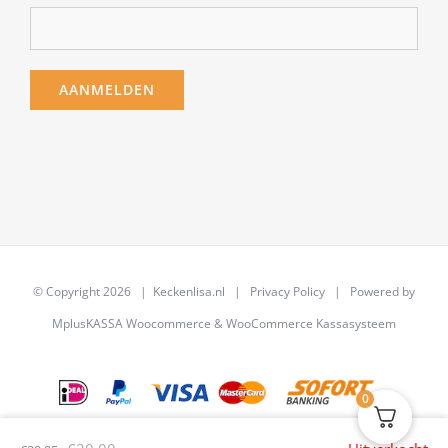
© Copyright
2026 | Keckenlisa.nl |
Privacy Policy
| Powered by
MplusKASSA Woocommerce
&
WooCommerce Kassasysteem
0
Oorspronkelijke
Huidige