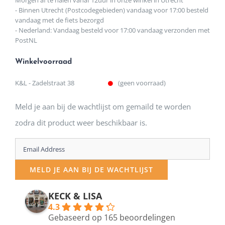
Morgen af te halen vanaf 12uur in onze winkel in Utrecht
- Binnen Utrecht (Postcodegebieden) vandaag voor 17:00 besteld
vandaag met de fiets bezorgd
- Nederland: Vandaag besteld voor 17:00 vandaag verzonden met
PostNL
Winkelvoorraad
K&L - Zadelstraat 38
(geen voorraad)
Meld je aan bij de wachtlijst om gemaild te worden
zodra dit product weer beschikbaar is.
Enter
your
MELD JE AAN BIJ DE WACHTLIJST
email
address
KECK & LISA
4.3
to
Gebaseerd op 165 beoordelingen