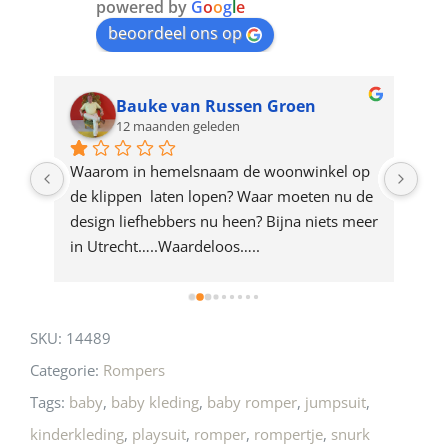
join
powered by
G
o
o
g
l
e
beoordeel ons op
the
waitlist
for
Bauke van Russen Groen
12 maanden geleden
this
product
ze 
Waarom in hemelsnaam de woonwinkel op 
Gew
e 
de klippen  laten lopen? Waar moeten nu de 
mak
rd 
design liefhebbers nu heen? Bijna niets meer 
vri
 
in Utrecht…..Waardeloos…..
SKU:
14489
Categorie:
Rompers
Tags:
baby
,
baby kleding
,
baby romper
,
jumpsuit
,
kinderkleding
,
playsuit
,
romper
,
rompertje
,
snurk