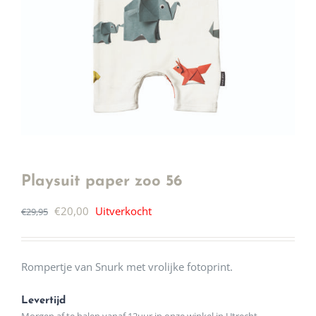
Playsuit paper zoo 56
Oorspronkelijke
Huidige
€
20,00
Uitverkocht
€
29,95
prijs
prijs
was:
is:
Rompertje van Snurk met vrolijke fotoprint.
€29,95.
€20,00.
Levertijd