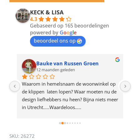
email
address
KECK & LISA
4.3
to
Gebaseerd op 165 beoordelingen
join
powered by
G
o
o
g
l
e
beoordeel ons op
the
waitlist
for
Bauke van Russen Groen
12 maanden geleden
this
product
ze 
Waarom in hemelsnaam de woonwinkel op 
Gew
e 
de klippen  laten lopen? Waar moeten nu de 
mak
rd 
design liefhebbers nu heen? Bijna niets meer 
vri
 
in Utrecht…..Waardeloos…..
SKU:
26272