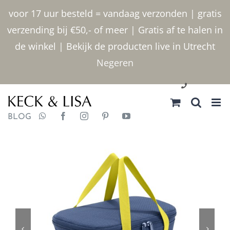
Ga
voor 17 uur besteld = vandaag verzonden | gratis
naar
verzending bij €50,- of meer | Gratis af te halen in
inhoud
de winkel | Bekijk de producten live in Utrecht
Negeren
030 2400000
BLOG