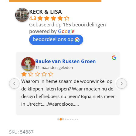
email
address
KECK & LISA
4.3
to
Gebaseerd op 165 beoordelingen
join
powered by
G
o
o
g
l
e
beoordeel ons op
the
waitlist
for
Bauke van Russen Groen
12 maanden geleden
this
product
ze 
Waarom in hemelsnaam de woonwinkel op 
Gew
e 
de klippen  laten lopen? Waar moeten nu de 
mak
rd 
design liefhebbers nu heen? Bijna niets meer 
vri
 
in Utrecht…..Waardeloos…..
SKU:
54887