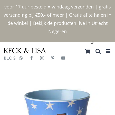
Ga
voor 17 uur besteld = vandaag verzonden | gratis
naar
verzending bij €50,- of meer | Gratis af te halen in
inhoud
de winkel | Bekijk de producten live in Utrecht
Negeren
030 2400000
BLOG