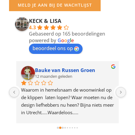
your
MELD JE AAN BIJ DE WACHTLIJST
email
address
KECK & LISA
4.3
to
Gebaseerd op 165 beoordelingen
join
powered by
G
o
o
g
l
e
beoordeel ons op
the
waitlist
for
Bauke van Russen Groen
12 maanden geleden
this
product
ze 
Waarom in hemelsnaam de woonwinkel op 
Gew
e 
de klippen  laten lopen? Waar moeten nu de 
mak
rd 
design liefhebbers nu heen? Bijna niets meer 
vri
 
in Utrecht…..Waardeloos…..