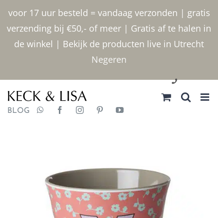
Ga
voor 17 uur besteld = vandaag verzonden | gratis
naar
verzending bij €50,- of meer | Gratis af te halen in
inhoud
de winkel | Bekijk de producten live in Utrecht
Negeren
030 2400000
BLOG