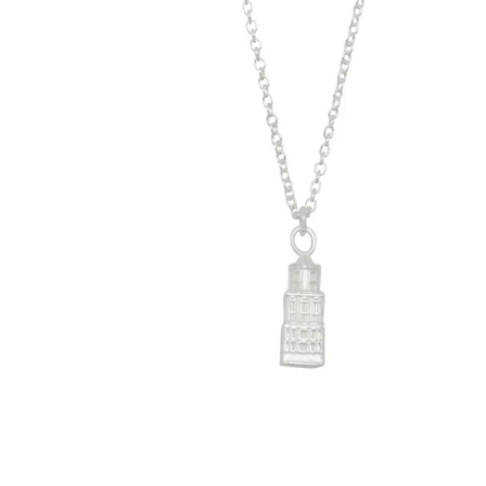
r
4
Ik was e
en ik kw