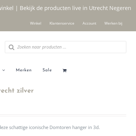
winkel | Bekijk de producten live in Utrecht
Negeren
Winkel
Klantenservice
Account
Werken bij
Producten
zoeken
Merken
Sale
echt zilver
t deze schattige iconische Domtoren hanger in 3d.