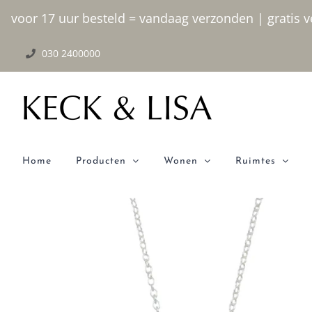
Ga
voor 17 uur besteld = vandaag verzonden | gratis ve
naar
030 2400000
inhoud
Home
Producten
Wonen
Ruimtes