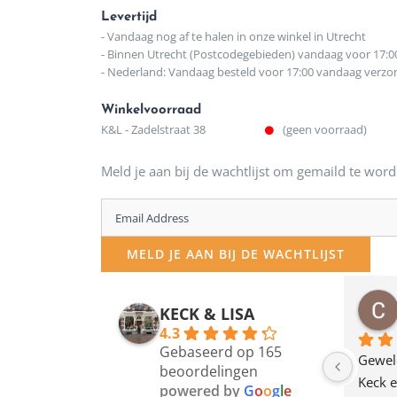
Levertijd
- Vandaag nog af te halen in onze winkel in Utrecht
- Binnen Utrecht (Postcodegebieden) vandaag voor 17:0
- Nederland: Vandaag besteld voor 17:00 vandaag verz
Winkelvoorraad
K&L - Zadelstraat 38
(geen voorraad)
Meld je aan bij de wachtlijst om gemaild te word
Enter
your
MELD JE AAN BIJ DE WACHTLIJST
email
address
osawillemijn
Bauke van Russen Groen
KECK & LISA
 maanden geleden
12 maanden geleden
to
4.3
Gebaseerd op 165
join
en dagje in Utrecht 
Waarom in hemelsnaam 
Gewel
beoordelingen
am deze leuke 
de woonwinkel op de 
Keck e
the
powered by
G
o
o
g
l
e