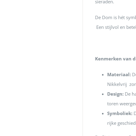
sieraden.
De Dom is hét symbo
Een stijlvol en bet
Kenmerken van d
Materiaal:
De
Nikkelvrij zor
Design:
De ha
toren weerge
Symboliek:
D
rijke geschied