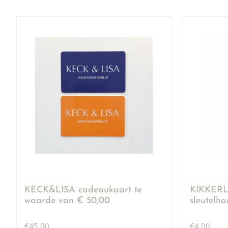
KECK&LISA cadeaukaart te
KIKKERLA
waarde van € 50,00
sleutelh
€
45,00
€
4,00