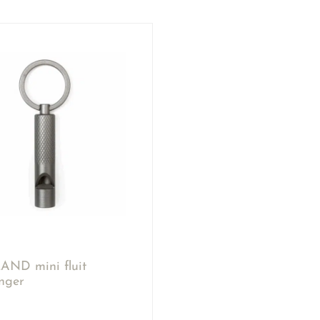
ND mini fluit
anger