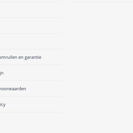
omruilen en garantie
jn
voorwaarden
icy