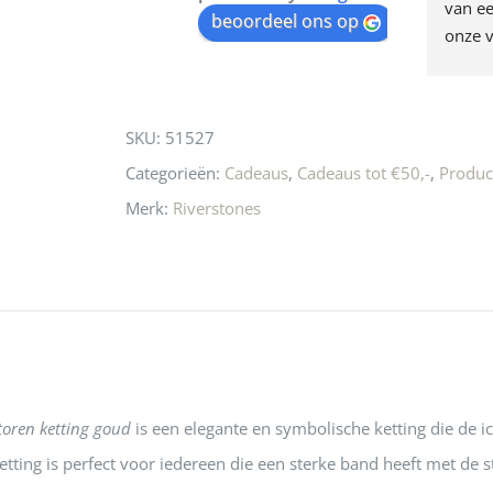
egen! Ze verkopen 
klippen  laten lopen? Waar 
van ee
waitlist
beoordeel ons op
ke en unieke 
moeten nu de design 
onze v
for
n! Echt de moeite 
liefhebbers nu heen? Bijna 
servic
this
 even langs te 
niets meer in 
t personeel was 
Utrecht…..Waardeloos…..
product
SKU:
51527
 aardig en gezellig 
Categorieën:
Cadeaus
,
Cadeaus tot €50,-
,
Produc
Merk:
Riverstones
oren ketting goud
is een elegante en symbolische ketting die de 
etting is perfect voor iedereen die een sterke band heeft met de