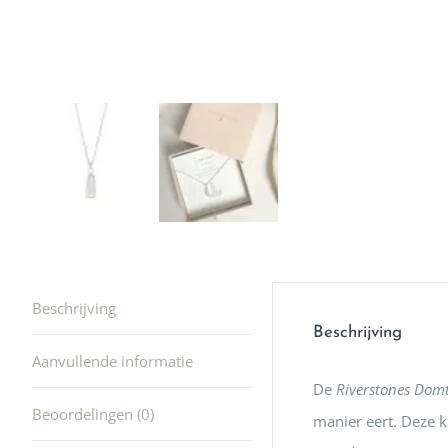
winkel t
hele leu
producte
waard om
gaan! He
ook heel
🩷
Beschrijving
Beschrijving
Aanvullende informatie
De
Riverstones Domt
Beoordelingen (0)
manier eert. Deze k