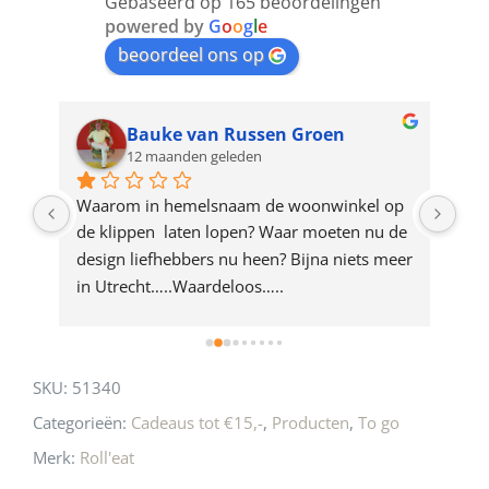
Gebaseerd op 165 beoordelingen
join
powered by
G
o
o
g
l
e
beoordeel ons op
the
waitlist
for
Bauke van Russen Groen
12 maanden geleden
this
product
ze 
Waarom in hemelsnaam de woonwinkel op 
Gew
e 
de klippen  laten lopen? Waar moeten nu de 
mak
rd 
design liefhebbers nu heen? Bijna niets meer 
vri
 
in Utrecht…..Waardeloos…..
SKU:
51340
Categorieën:
Cadeaus tot €15,-
,
Producten
,
To go
Merk:
Roll'eat