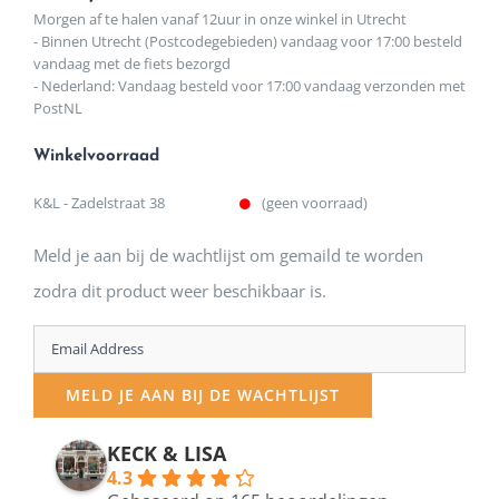
Morgen af te halen vanaf 12uur in onze winkel in Utrecht
- Binnen Utrecht (Postcodegebieden) vandaag voor 17:00 besteld
vandaag met de fiets bezorgd
- Nederland: Vandaag besteld voor 17:00 vandaag verzonden met
PostNL
Winkelvoorraad
K&L - Zadelstraat 38
(geen voorraad)
Meld je aan bij de wachtlijst om gemaild te worden
zodra dit product weer beschikbaar is.
Enter
your
MELD JE AAN BIJ DE WACHTLIJST
email
address
KECK & LISA
4.3
to