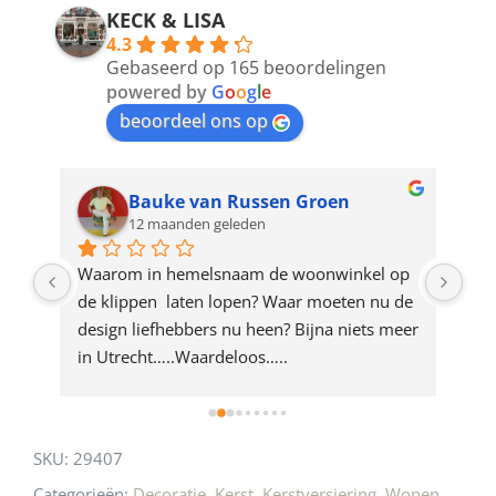
address
KECK & LISA
4.3
to
Gebaseerd op 165 beoordelingen
join
powered by
G
o
o
g
l
e
beoordeel ons op
the
waitlist
for
Bauke van Russen Groen
12 maanden geleden
this
product
ze 
Waarom in hemelsnaam de woonwinkel op 
Gew
e 
de klippen  laten lopen? Waar moeten nu de 
mak
rd 
design liefhebbers nu heen? Bijna niets meer 
vri
 
in Utrecht…..Waardeloos…..
SKU:
29407
Categorieën:
Decoratie
,
Kerst
,
Kerstversiering
,
Wonen