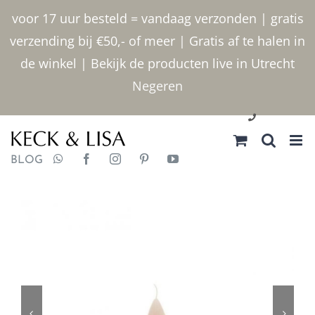
Ga
voor 17 uur besteld = vandaag verzonden | gratis
naar
verzending bij €50,- of meer | Gratis af te halen in
inhoud
de winkel | Bekijk de producten live in Utrecht
Negeren
030 2400000
BLOG