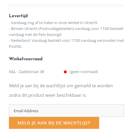
Levertijd
- Vandaag nog af te halen in onze winkel in Utrecht
- Binnen Utrecht (Postcodegebieden) vandaag voor 17:00 besteld
vandaag met de fiets bezorgd
- Nederland: Vandaag besteld voor 17:00 vandaag verzonden met
PostNL
Winkelvoorraad
K&L - Zadelstraat 38
(geen voorraad)
Meld je aan bij de wachtlijst om gemaild te worden
zodra dit product weer beschikbaar is.
Enter
your
MELD JE AAN BIJ DE WACHTLIJST
email