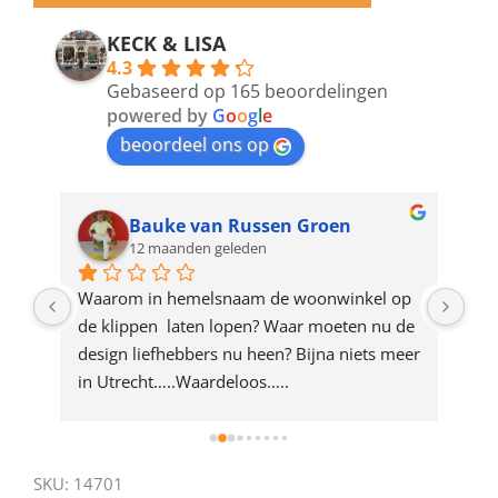
email
address
KECK & LISA
4.3
to
Gebaseerd op 165 beoordelingen
join
powered by
G
o
o
g
l
e
beoordeel ons op
the
waitlist
for
Bauke van Russen Groen
12 maanden geleden
this
product
ze 
Waarom in hemelsnaam de woonwinkel op 
Gew
e 
de klippen  laten lopen? Waar moeten nu de 
mak
rd 
design liefhebbers nu heen? Bijna niets meer 
vri
 
in Utrecht…..Waardeloos…..
SKU:
14701