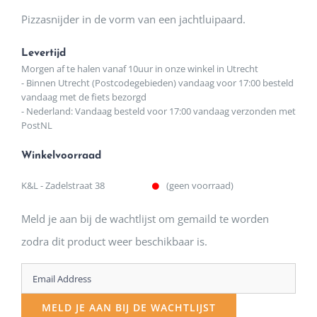
Pizzasnijder in de vorm van een jachtluipaard.
Levertijd
Morgen af te halen vanaf 10uur in onze winkel in Utrecht
- Binnen Utrecht (Postcodegebieden) vandaag voor 17:00 besteld
vandaag met de fiets bezorgd
- Nederland: Vandaag besteld voor 17:00 vandaag verzonden met
PostNL
Winkelvoorraad
K&L - Zadelstraat 38
(geen voorraad)
Meld je aan bij de wachtlijst om gemaild te worden
zodra dit product weer beschikbaar is.
Enter
your
MELD JE AAN BIJ DE WACHTLIJST