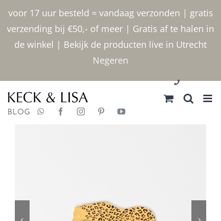
Ga
voor 17 uur besteld = vandaag verzonden | gratis
naar
verzending bij €50,- of meer | Gratis af te halen in
inhoud
de winkel | Bekijk de producten live in Utrecht
Negeren
030 2400000
BLOG