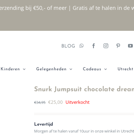
rzending bij €50,- of meer | Gratis af te halen in de 
BLOG
Kinderen
Gelegenheden
Cadeaus
Utrecht
Snurk Jumpsuit chocolate drea
Oorspronkelijke
Huidige
€
25,00
Uitverkocht
€
34,95
prijs
prijs
was:
is:
Levertijd
€34,95.
€25,00.
Morgen af te halen vanaf 10uur in onze winkel in Utrech