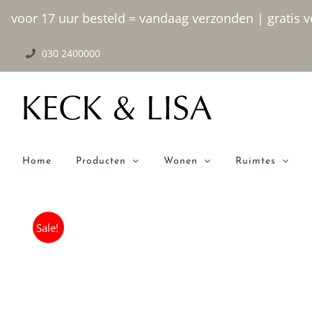
Ga
voor 17 uur besteld = vandaag verzonden | gratis ve
naar
030 2400000
inhoud
Home
Producten
Wonen
Ruimtes
Sale!