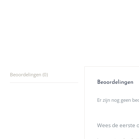
producte
waard om
gaan! He
ook heel
🩷
Beoordelingen (0)
Beoordelingen
Er zijn nog geen be
Wees de eerste o