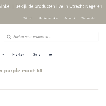
winkel | Bekijk de producten live in Utrecht
Negeren
Winkel
Klantenservice
Account
Werken bij
Producten
zoeken
Merken
Sale
m purple maat 68
t