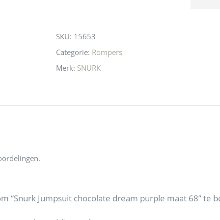
n! Echt de moeite 
liefhebbers nu heen? Bijna 
servic
this
 even langs te 
niets meer in 
t personeel was 
Utrecht…..Waardeloos…..
product
SKU:
15653
 aardig en gezellig 
Categorie:
Rompers
Merk:
SNURK
oordelingen.
m “Snurk Jumpsuit chocolate dream purple maat 68” te 