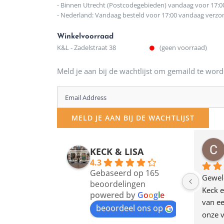
- Binnen Utrecht (Postcodegebieden) vandaag voor 17:0
- Nederland: Vandaag besteld voor 17:00 vandaag verz
Winkelvoorraad
K&L - Zadelstraat 38
(geen voorraad)
Meld je aan bij de wachtlijst om gemaild te word
Enter
your
MELD JE AAN BIJ DE WACHTLIJST
email
address
osawillemijn
Bauke van Russen Groen
KECK & LISA
 maanden geleden
12 maanden geleden
to
4.3
Gebaseerd op 165
join
en dagje in Utrecht 
Waarom in hemelsnaam 
Gewel
beoordelingen
am deze leuke 
de woonwinkel op de 
Keck e
the
powered by
G
o
o
g
l
e
egen! Ze verkopen 
klippen  laten lopen? Waar 
van ee
waitlist
beoordeel ons op
ke en unieke 
moeten nu de design 
onze v
for