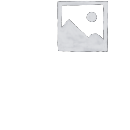
r
4
Ik was e
en ik kw
winkel t
hele leu