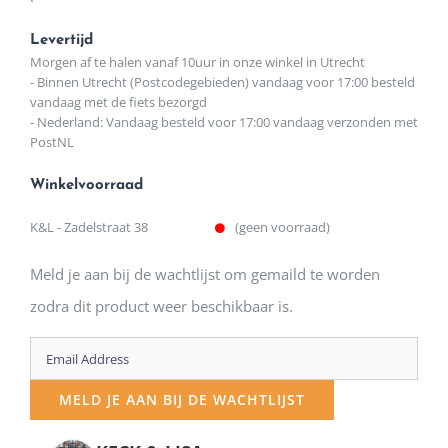
Levertijd
Morgen af te halen vanaf 10uur in onze winkel in Utrecht
- Binnen Utrecht (Postcodegebieden) vandaag voor 17:00 besteld
vandaag met de fiets bezorgd
- Nederland: Vandaag besteld voor 17:00 vandaag verzonden met
PostNL
Winkelvoorraad
K&L - Zadelstraat 38
(geen voorraad)
Meld je aan bij de wachtlijst om gemaild te worden
zodra dit product weer beschikbaar is.
Enter
your
MELD JE AAN BIJ DE WACHTLIJST
email