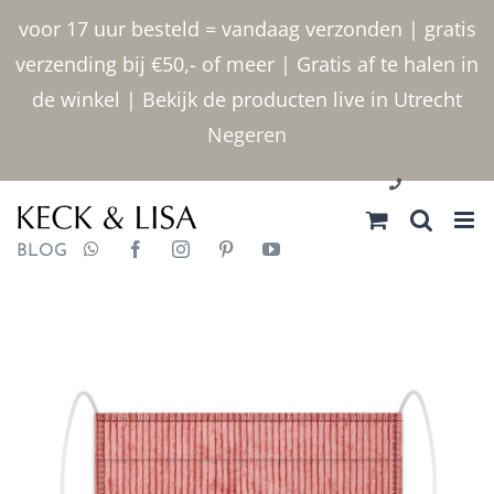
Ga
voor 17 uur besteld = vandaag verzonden | gratis
naar
verzending bij €50,- of meer | Gratis af te halen in
inhoud
de winkel | Bekijk de producten live in Utrecht
Negeren
030 2400000
BLOG