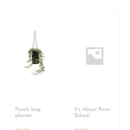
Punch bag
It’s About Romi
planter
Schaal
€
19,95
€
19,95