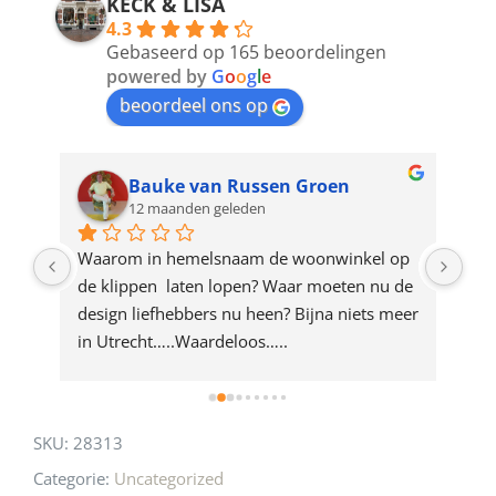
address
KECK & LISA
4.3
to
Gebaseerd op 165 beoordelingen
join
powered by
G
o
o
g
l
e
beoordeel ons op
the
waitlist
for
Bauke van Russen Groen
12 maanden geleden
this
product
ze 
Waarom in hemelsnaam de woonwinkel op 
Gew
e 
de klippen  laten lopen? Waar moeten nu de 
mak
rd 
design liefhebbers nu heen? Bijna niets meer 
vri
 
in Utrecht…..Waardeloos…..
SKU:
28313
Categorie:
Uncategorized