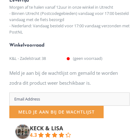
Levertijd
Morgen af te halen vanaf 12uur in onze winkel in Utrecht
- Binnen Utrecht (Postcodegebieden) vandaag voor 17:00 besteld
vandaag met de fiets bezorgd
- Nederland: Vandaag besteld voor 17:00 vandaag verzonden met
PostNL
Winkelvoorraad
K&L - Zadelstraat 38
(geen voorraad)
Meld je aan bij de wachtlijst om gemaild te worden
zodra dit product weer beschikbaar is.
Enter
your
MELD JE AAN BIJ DE WACHTLIJST
email
address
KECK & LISA
4.3
to