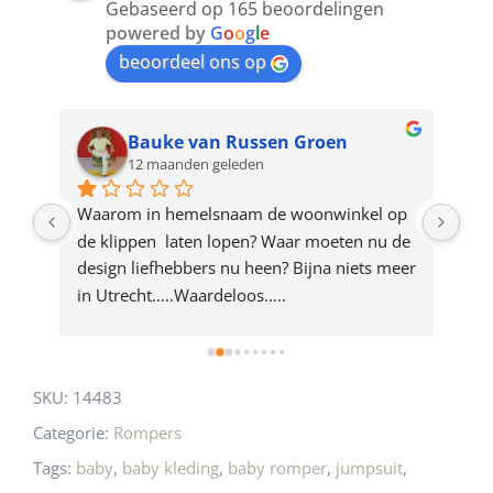
Gebaseerd op 165 beoordelingen
join
powered by
G
o
o
g
l
e
beoordeel ons op
the
waitlist
for
Bauke van Russen Groen
12 maanden geleden
this
product
ze 
Waarom in hemelsnaam de woonwinkel op 
Gew
e 
de klippen  laten lopen? Waar moeten nu de 
mak
rd 
design liefhebbers nu heen? Bijna niets meer 
vri
 
in Utrecht…..Waardeloos…..
SKU:
14483
Categorie:
Rompers
Tags:
baby
,
baby kleding
,
baby romper
,
jumpsuit
,