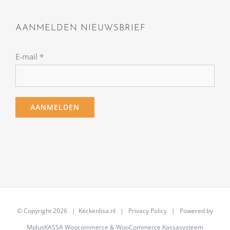
AANMELDEN NIEUWSBRIEF
E-mail
*
© Copyright
2026 | Keckenlisa.nl |
Privacy Policy
| Powered by
MplusKASSA Woocommerce
&
WooCommerce Kassasysteem