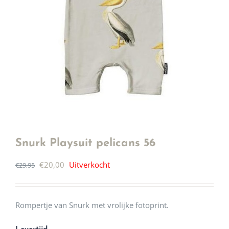
Snurk Playsuit pelicans 56
Oorspronkelijke
Huidige
€
20,00
Uitverkocht
€
29,95
prijs
prijs
was:
is:
Rompertje van Snurk met vrolijke fotoprint.
€29,95.
€20,00.