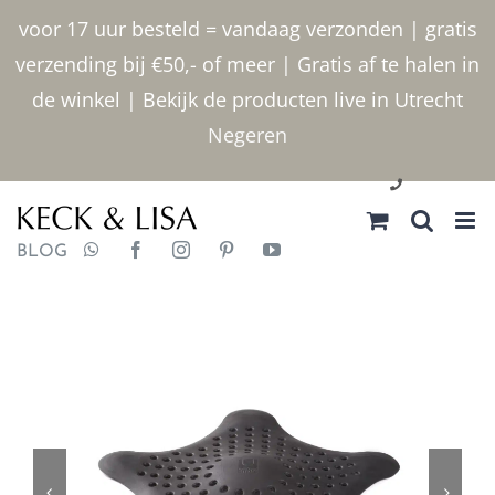
Ga
voor 17 uur besteld = vandaag verzonden | gratis
naar
verzending bij €50,- of meer | Gratis af te halen in
inhoud
de winkel | Bekijk de producten live in Utrecht
Negeren
030 2400000
BLOG