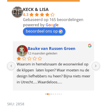
email
address
KECK & LISA
4.3
to
Gebaseerd op 165 beoordelingen
join
powered by
G
o
o
g
l
e
beoordeel ons op
the
waitlist
for
Bauke van Russen Groen
12 maanden geleden
this
product
ze 
Waarom in hemelsnaam de woonwinkel op 
Gew
e 
de klippen  laten lopen? Waar moeten nu de 
mak
rd 
design liefhebbers nu heen? Bijna niets meer 
vri
 
in Utrecht…..Waardeloos…..
SKU:
2858