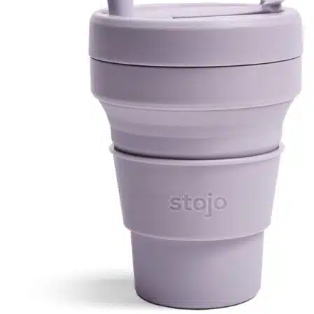
r
4
Ik was e
en ik kw