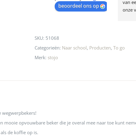
egen! Ze verkopen 
klippen  laten lopen? Waar 
van ee
waitlist
beoordeel ons op
ke en unieke 
moeten nu de design 
onze v
for
n! Echt de moeite 
liefhebbers nu heen? Bijna 
servic
this
 even langs te 
niets meer in 
t personeel was 
Utrecht…..Waardeloos…..
product
SKU:
51068
 aardig en gezellig 
Categorieën:
Naar school
,
Producten
,
To go
Merk:
stojo
ye wegwerpbekers!
een mooie opvouwbare beker die je overal mee naar toe kunt nem
ls de koffie op is.