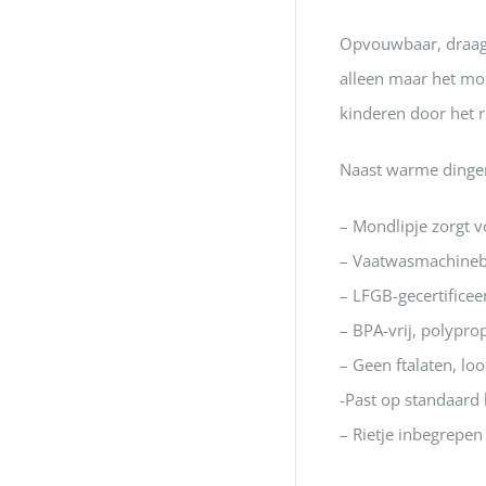
Opvouwbaar, draagb
alleen maar het mon
kinderen door het ri
Naast warme dingen 
– Mondlipje zorgt vo
– Vaatwasmachinebe
– LFGB-gecertificeer
– BPA-vrij, polypr
– Geen ftalaten, loo
-Past op standaard
– Rietje inbegrepen