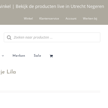
winkel | Bekijk de producten live in Utrecht
Negeren
Winkel
Klantenservice
Account
Werken bij
Producten
zoeken
Merken
Sale
je Lila