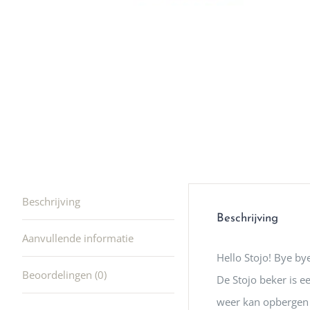
winkel t
hele leu
producte
waard om
gaan! He
ook heel
🩷
Beschrijving
Beschrijving
Aanvullende informatie
Hello Stojo! Bye b
Beoordelingen (0)
De Stojo beker is 
weer kan opbergen a