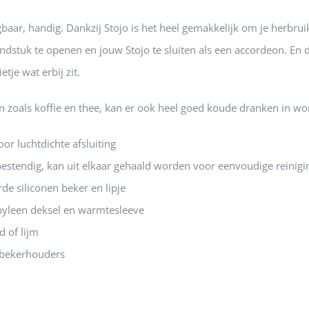
aar, handig. Dankzij Stojo is het heel gemakkelijk om je herbru
dstuk te openen en jouw Stojo te sluiten als een accordeon. En d
etje wat erbij zit.
zoals koffie en thee, kan er ook heel goed koude dranken in wor
or luchtdichte afsluiting
stendig, kan uit elkaar gehaald worden voor eenvoudige reinigi
de siliconen beker en lipje
opyleen deksel en warmtesleeve
d of lijm
 bekerhouders