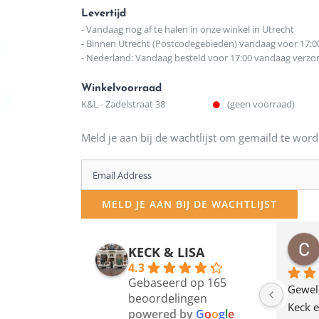
Levertijd
- Vandaag nog af te halen in onze winkel in Utrecht
- Binnen Utrecht (Postcodegebieden) vandaag voor 17:0
- Nederland: Vandaag besteld voor 17:00 vandaag verz
Winkelvoorraad
K&L - Zadelstraat 38
(geen voorraad)
Meld je aan bij de wachtlijst om gemaild te word
Enter
your
MELD JE AAN BIJ DE WACHTLIJST
email
address
osawillemijn
Bauke van Russen Groen
KECK & LISA
 maanden geleden
12 maanden geleden
to
4.3
Gebaseerd op 165
join
en dagje in Utrecht 
Waarom in hemelsnaam 
Gewel
beoordelingen
am deze leuke 
de woonwinkel op de 
Keck e
the
powered by
G
o
o
g
l
e