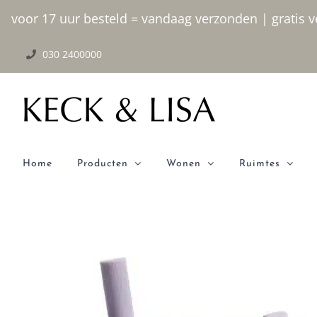
Ga
voor 17 uur besteld = vandaag verzonden | gratis ve
naar
030 2400000
inhoud
Home
Producten
Wonen
Ruimtes