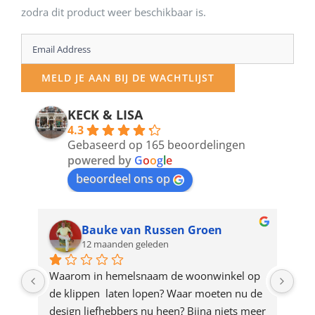
zodra dit product weer beschikbaar is.
Enter
your
MELD JE AAN BIJ DE WACHTLIJST
email
address
KECK & LISA
4.3
to
Gebaseerd op 165 beoordelingen
join
powered by
G
o
o
g
l
e
beoordeel ons op
the
waitlist
for
Bauke van Russen Groen
12 maanden geleden
this
product
ze 
Waarom in hemelsnaam de woonwinkel op 
Gew
e 
de klippen  laten lopen? Waar moeten nu de 
mak
rd 
design liefhebbers nu heen? Bijna niets meer 
vri