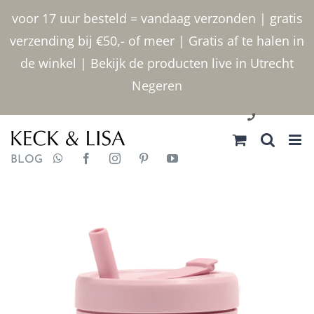
Ga
voor 17 uur besteld = vandaag verzonden | gratis
naar
verzending bij €50,- of meer | Gratis af te halen in
inhoud
de winkel | Bekijk de producten live in Utrecht
Negeren
030 2400000
BLOG