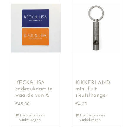
KECK&LISA
KIKKERLAND
cadeaukaart te
mini fluit
waarde van €
sleutelhanger
50,00
€
45,00
€
4,00
Toevoegen aan
Toevoegen aan
winkelwagen
winkelwagen