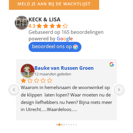
MELD JE AAN BIJ DE WACHTLIJST
email
address
KECK & LISA
4.3
to
Gebaseerd op 165 beoordelingen
join
powered by
G
o
o
g
l
e
beoordeel ons op
the
waitlist
for
Bauke van Russen Groen
12 maanden geleden
this
product
ze 
Waarom in hemelsnaam de woonwinkel op 
Gew
e 
de klippen  laten lopen? Waar moeten nu de 
mak
rd 
design liefhebbers nu heen? Bijna niets meer 
vri
 
in Utrecht…..Waardeloos…..