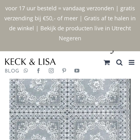
Ga
voor 17 uur besteld = vandaag verzonden | gratis
naar
verzending bij €50,- of meer | Gratis af te halen in
inhoud
de winkel | Bekijk de producten live in Utrecht
Negeren
030 2400000
BLOG