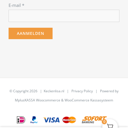
E-mail
*
© Copyright
2026 | Keckenlisa.nl |
Privacy Policy
| Powered by
MplusKASSA Woocommerce
&
WooCommerce Kassasysteem
0