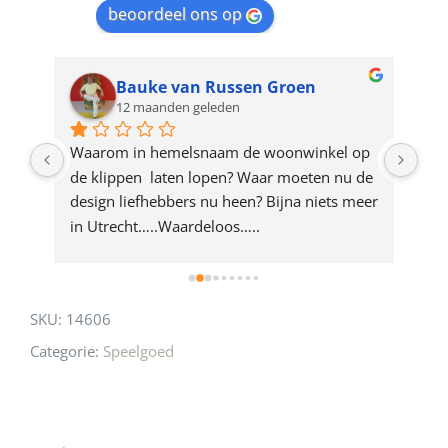
beoordeel ons op
the
waitlist
for
Bauke van Russen Groen
12 maanden geleden
this
product
ze 
Waarom in hemelsnaam de woonwinkel op 
Gew
e 
de klippen  laten lopen? Waar moeten nu de 
mak
rd 
design liefhebbers nu heen? Bijna niets meer 
vri
 
in Utrecht…..Waardeloos…..
SKU:
14606
Categorie:
Speelgoed