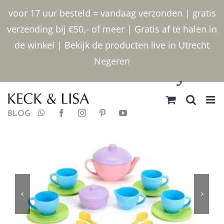
Ga
voor 17 uur besteld = vandaag verzonden | gratis
naar
verzending bij €50,- of meer | Gratis af te halen in
inhoud
de winkel | Bekijk de producten live in Utrecht
Negeren
030 2400000
BLOG