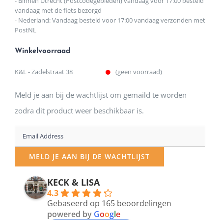
- Binnen Utrecht (Postcodegebieden) vandaag voor 17:00 besteld
vandaag met de fiets bezorgd
- Nederland: Vandaag besteld voor 17:00 vandaag verzonden met
PostNL
Winkelvoorraad
K&L - Zadelstraat 38
(geen voorraad)
Meld je aan bij de wachtlijst om gemaild te worden
zodra dit product weer beschikbaar is.
Enter
your
MELD JE AAN BIJ DE WACHTLIJST
email
address
KECK & LISA
4.3
to
Gebaseerd op 165 beoordelingen
join
powered by
G
o
o
g
l
e