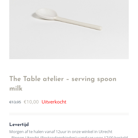
The Table atelier – serving spoon
milk
Oorspronkelijke
Huidige
€
10,00
Uitverkocht
€
13,95
prijs
prijs
was:
is:
Levertijd
€13,95.
€10,00.
Morgen af te halen vanaf 12uur in onze winkel in Utrecht
- Binnen Utrecht (Postcodegebieden) vandaag voor 17:00 besteld