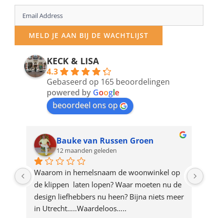
Enter
your
MELD JE AAN BIJ DE WACHTLIJST
email
address
KECK & LISA
4.3
to
Gebaseerd op 165 beoordelingen
join
powered by
G
o
o
g
l
e
beoordeel ons op
the
waitlist
for
Bauke van Russen Groen
12 maanden geleden
this
product
ze 
Waarom in hemelsnaam de woonwinkel op 
Gew
e 
de klippen  laten lopen? Waar moeten nu de 
mak
rd 
design liefhebbers nu heen? Bijna niets meer 
vri
 
in Utrecht…..Waardeloos…..