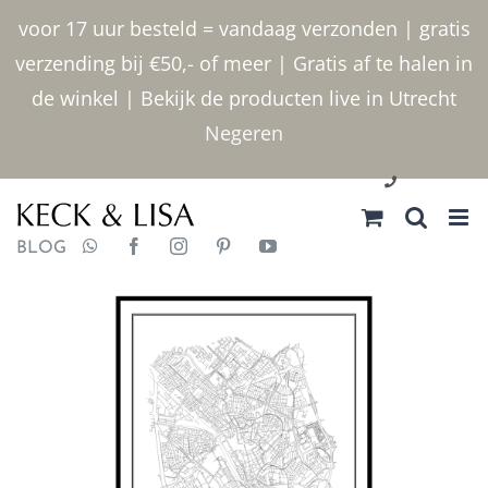
Ga
voor 17 uur besteld = vandaag verzonden | gratis
naar
verzending bij €50,- of meer | Gratis af te halen in
inhoud
de winkel | Bekijk de producten live in Utrecht
Negeren
030 2400000
BLOG