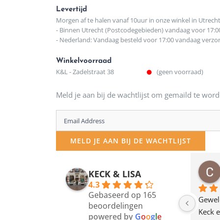
Levertijd
Morgen af te halen vanaf 10uur in onze winkel in Utrech
- Binnen Utrecht (Postcodegebieden) vandaag voor 17:0
- Nederland: Vandaag besteld voor 17:00 vandaag verz
Winkelvoorraad
K&L - Zadelstraat 38
(geen voorraad)
Meld je aan bij de wachtlijst om gemaild te word
Enter
your
MELD JE AAN BIJ DE WACHTLIJST
email
address
osawillemijn
Bauke van Russen Groen
KECK & LISA
 maanden geleden
12 maanden geleden
to
4.3
Gebaseerd op 165
join
en dagje in Utrecht 
Waarom in hemelsnaam 
Gewel
beoordelingen
am deze leuke 
de woonwinkel op de 
Keck e
the
powered by
G
o
o
g
l
e