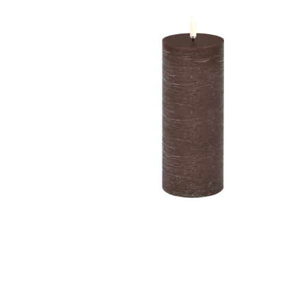
r
4
Ik was e
en ik kw