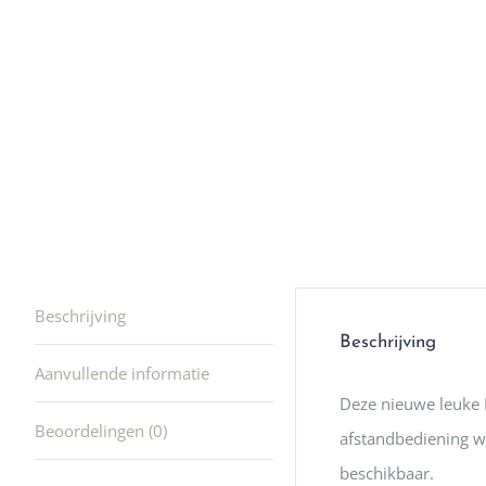
winkel t
hele leu
producte
waard om
gaan! He
ook heel
🩷
Beschrijving
Beschrijving
Aanvullende informatie
Deze nieuwe leuke L
Beoordelingen (0)
afstandbediening w
beschikbaar.