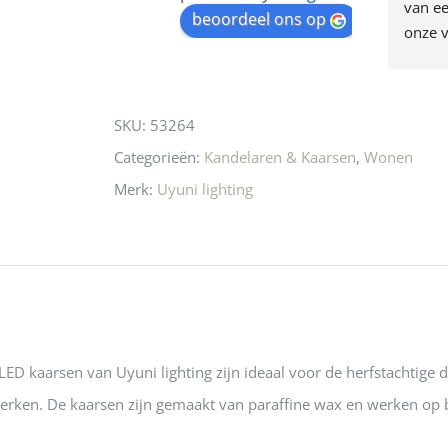
egen! Ze verkopen 
klippen  laten lopen? Waar 
van ee
waitlist
beoordeel ons op
ke en unieke 
moeten nu de design 
onze v
for
n! Echt de moeite 
liefhebbers nu heen? Bijna 
servic
this
 even langs te 
niets meer in 
t personeel was 
Utrecht…..Waardeloos…..
product
SKU:
53264
 aardig en gezellig 
Categorieën:
Kandelaren & Kaarsen
,
Wonen
Merk:
Uyuni lighting
ED kaarsen van Uyuni lighting zijn ideaal voor de herfstachtige 
erken. De kaarsen zijn gemaakt van paraffine wax en werken op b