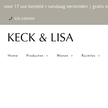
Ga
voor 17 uur besteld = vandaag verzonden | gratis ve
naar
030 2400000
inhoud
Home
Producten
Wonen
Ruimtes