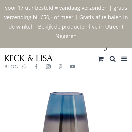
Ga
voor 17 uur besteld = vandaag verzonden | gratis
naar
verzending bij €50,- of meer | Gratis af te halen in
inhoud
de winkel | Bekijk de producten live in Utrecht
Negeren
030 2400000
BLOG