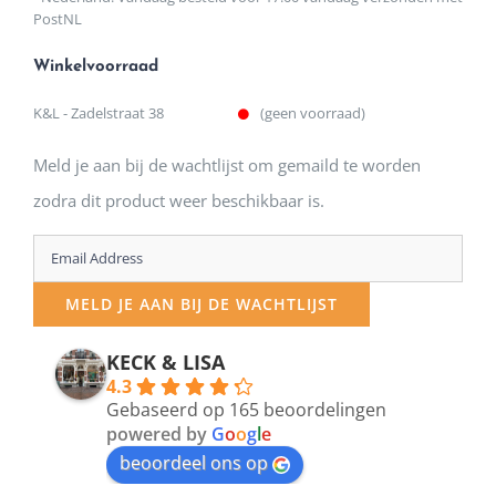
PostNL
Winkelvoorraad
K&L - Zadelstraat 38
(geen voorraad)
Meld je aan bij de wachtlijst om gemaild te worden
zodra dit product weer beschikbaar is.
Enter
your
MELD JE AAN BIJ DE WACHTLIJST
email
address
KECK & LISA
4.3
to
Gebaseerd op 165 beoordelingen
join
powered by
G
o
o
g
l
e
beoordeel ons op
the