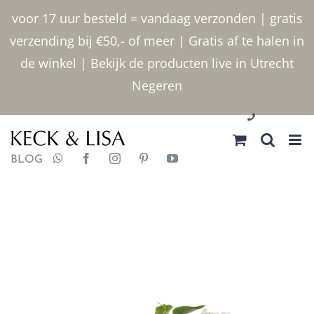
Ga
voor 17 uur besteld = vandaag verzonden | gratis
naar
verzending bij €50,- of meer | Gratis af te halen in
inhoud
de winkel | Bekijk de producten live in Utrecht
Negeren
030 2400000
BLOG