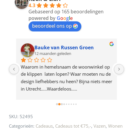
4.3
to
Gebaseerd op 165 beoordelingen
join
powered by
G
o
o
g
l
e
beoordeel ons op
the
waitlist
for
Bauke van Russen Groen
12 maanden geleden
this
product
ze 
Waarom in hemelsnaam de woonwinkel op 
Gew
e 
de klippen  laten lopen? Waar moeten nu de 
mak
rd 
design liefhebbers nu heen? Bijna niets meer 
vri
 
in Utrecht…..Waardeloos…..
SKU:
52495
Categorieën:
Cadeaus
,
Cadeaus tot €75,-
,
Vazen
,
Wonen