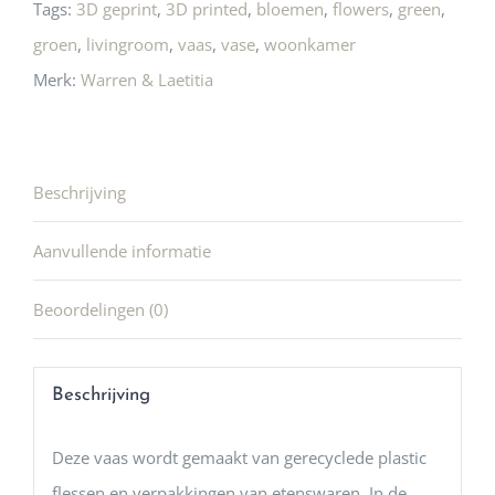
Tags:
3D geprint
,
3D printed
,
bloemen
,
flowers
,
green
,
groen
,
livingroom
,
vaas
,
vase
,
woonkamer
Merk:
Warren & Laetitia
Beschrijving
Aanvullende informatie
Beoordelingen (0)
Beschrijving
Deze vaas wordt gemaakt van gerecyclede plastic
flessen en verpakkingen van etenswaren. In de