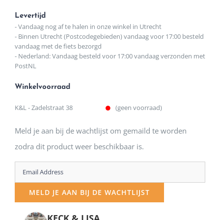
Levertijd
- Vandaag nog af te halen in onze winkel in Utrecht
- Binnen Utrecht (Postcodegebieden) vandaag voor 17:00 besteld
vandaag met de fiets bezorgd
- Nederland: Vandaag besteld voor 17:00 vandaag verzonden met
PostNL
Winkelvoorraad
K&L - Zadelstraat 38
(geen voorraad)
Meld je aan bij de wachtlijst om gemaild te worden
zodra dit product weer beschikbaar is.
Enter
your
MELD JE AAN BIJ DE WACHTLIJST
email
address
KECK & LISA