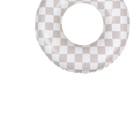
r
5
Ik was e
en ik kw
winkel t
hele leu