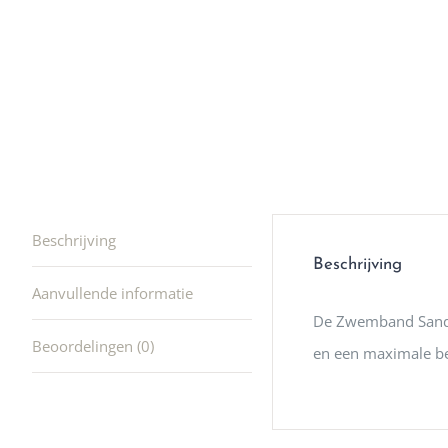
producte
waard om
gaan! He
ook heel
🩷
Beschrijving
Beschrijving
Aanvullende informatie
De Zwemband Sand Ch
Beoordelingen (0)
en een maximale bel