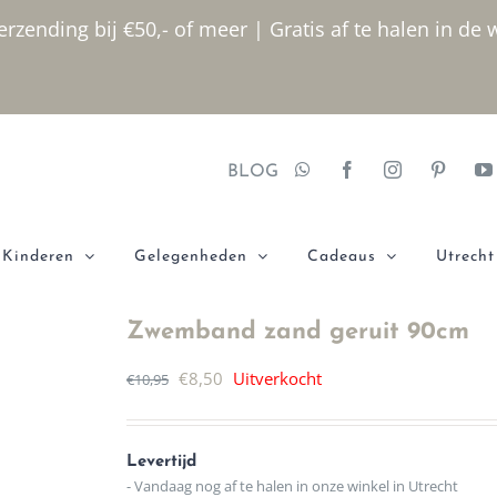
rzending bij €50,- of meer | Gratis af te halen in de 
BLOG
Kinderen
Gelegenheden
Cadeaus
Utrecht
Zwemband zand geruit 90cm
Oorspronkelijke
Huidige
€
8,50
Uitverkocht
€
10,95
prijs
prijs
was:
is:
Levertijd
€10,95.
€8,50.
- Vandaag nog af te halen in onze winkel in Utrecht