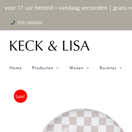
Ga
voor 17 uur besteld = vandaag verzonden | gratis ve
naar
030 2400000
inhoud
Home
Producten
Wonen
Ruimtes
Sale!