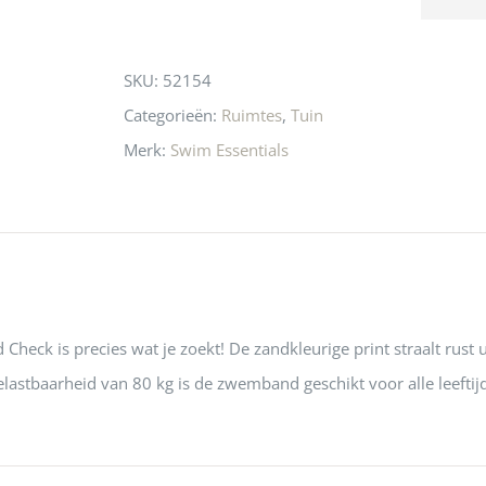
n! Echt de moeite 
liefhebbers nu heen? Bijna 
servic
this
 even langs te 
niets meer in 
t personeel was 
Utrecht…..Waardeloos…..
product
SKU:
52154
 aardig en gezellig 
Categorieën:
Ruimtes
,
Tuin
Merk:
Swim Essentials
eck is precies wat je zoekt! De zandkleurige print straalt rust u
astbaarheid van 80 kg is de zwemband geschikt voor alle leeftijd