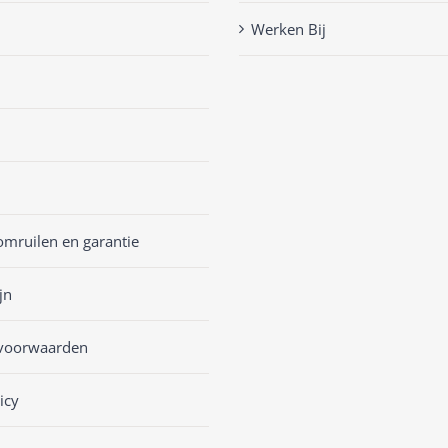
Werken Bij
omruilen en garantie
jn
voorwaarden
icy