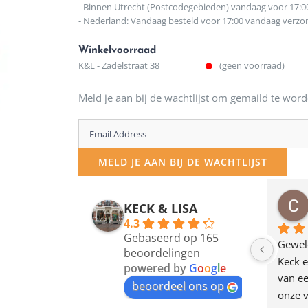
- Binnen Utrecht (Postcodegebieden) vandaag voor 17:0
- Nederland: Vandaag besteld voor 17:00 vandaag verz
Winkelvoorraad
K&L - Zadelstraat 38
(geen voorraad)
Meld je aan bij de wachtlijst om gemaild te word
Enter
your
MELD JE AAN BIJ DE WACHTLIJST
email
address
osawillemijn
Bauke van Russen Groen
KECK & LISA
 maanden geleden
12 maanden geleden
to
4.3
Gebaseerd op 165
join
en dagje in Utrecht 
Waarom in hemelsnaam 
Gewel
beoordelingen
am deze leuke 
de woonwinkel op de 
Keck e
the
powered by
G
o
o
g
l
e
egen! Ze verkopen 
klippen  laten lopen? Waar 
van ee
waitlist
beoordeel ons op
ke en unieke 
moeten nu de design 
onze v
for