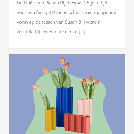
De FLASH van Susan Bijl bestaat 25 jaar, tijd
voor een feestje! De iconische schuin oplopende
vorm op de tassen van Susan Bijl werd al
gebruikt bij een van de eerste
[...]