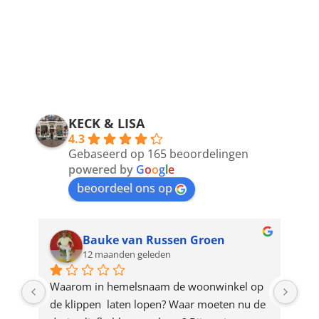
KECK & LISA
4.3
Gebaseerd op 165 beoordelingen
powered by
G
o
o
g
l
e
beoordeel ons op
Bauke van Russen Groen
12 maanden geleden
ze 
Waarom in hemelsnaam de woonwinkel op 
Gew
e 
de klippen  laten lopen? Waar moeten nu de 
mak