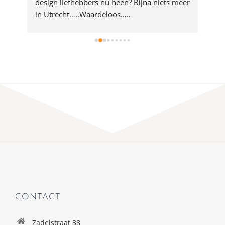
rd 
design liefhebbers nu heen? Bijna niets meer 
vri
 
in Utrecht…..Waardeloos…..
CONTACT
Zadelstraat 38