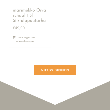
marimekko Oiva
schaal 1,5l
Siirtolapuutarha
terra & zwart
€
49,00
Toevoegen aan
winkelwagen
NIEUW BINNEN