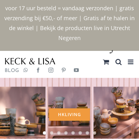
Ga
voor 17 uur besteld = vandaag verzonden | gratis
naar
verzending bij €50,- of meer | Gratis af te halen in
inhoud
de winkel | Bekijk de producten live in Utrecht
Negeren
030 2400000
BLOG
FOEKJE FLEUR