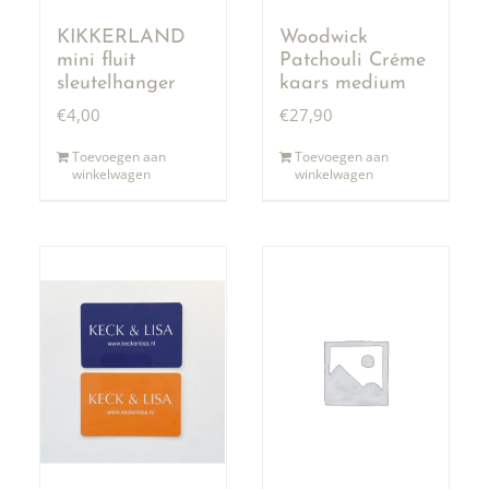
KIKKERLAND
Woodwick
mini fluit
Patchouli Créme
sleutelhanger
kaars medium
€
4,00
€
27,90
Toevoegen aan
Toevoegen aan
winkelwagen
winkelwagen