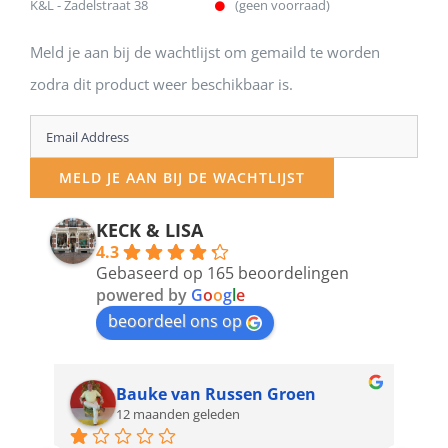
K&L - Zadelstraat 38
(geen voorraad)
Meld je aan bij de wachtlijst om gemaild te worden
zodra dit product weer beschikbaar is.
Enter
your
MELD JE AAN BIJ DE WACHTLIJST
email
address
KECK & LISA
4.3
to
Gebaseerd op 165 beoordelingen
join
powered by
G
o
o
g
l
e
beoordeel ons op
the
waitlist
for
Bauke van Russen Groen
12 maanden geleden
this