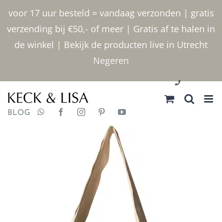
Ga
voor 17 uur besteld = vandaag verzonden | gratis
naar
verzending bij €50,- of meer | Gratis af te halen in
inhoud
de winkel | Bekijk de producten live in Utrecht
Negeren
030 2400000
BLOG