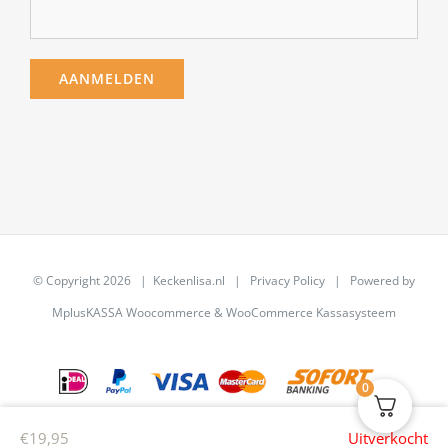
© Copyright
2026 | Keckenlisa.nl |
Privacy Policy
| Powered by
MplusKASSA Woocommerce
&
WooCommerce Kassasysteem
0
€
19,95
Uitverkocht