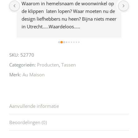
product
ze 
Waarom in hemelsnaam de woonwinkel op 
Gew
e 
de klippen  laten lopen? Waar moeten nu de 
mak
rd 
design liefhebbers nu heen? Bijna niets meer 
vri
 
in Utrecht…..Waardeloos…..
SKU:
52770
Categorieën:
Producten
,
Tassen
Merk:
Au Maison
Aanvullende informatie
Beoordelingen (0)