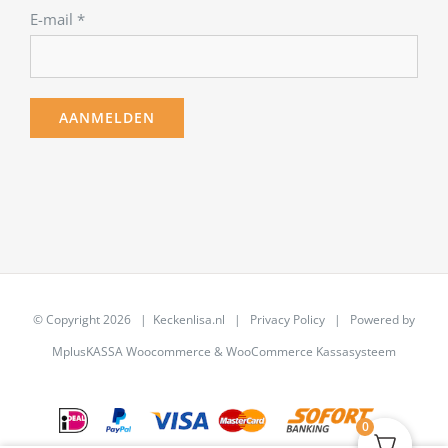
E-mail
*
© Copyright
2026 | Keckenlisa.nl |
Privacy Policy
| Powered by
MplusKASSA Woocommerce
&
WooCommerce Kassasysteem
0