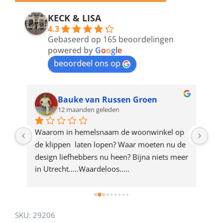
email
address
KECK & LISA
4.3
to
Gebaseerd op 165 beoordelingen
join
powered by
G
o
o
g
l
e
beoordeel ons op
the
waitlist
for
Bauke van Russen Groen
12 maanden geleden
this
product
ze 
Waarom in hemelsnaam de woonwinkel op 
Gew
e 
de klippen  laten lopen? Waar moeten nu de 
mak
rd 
design liefhebbers nu heen? Bijna niets meer 
vri
 
in Utrecht…..Waardeloos…..
SKU:
29206