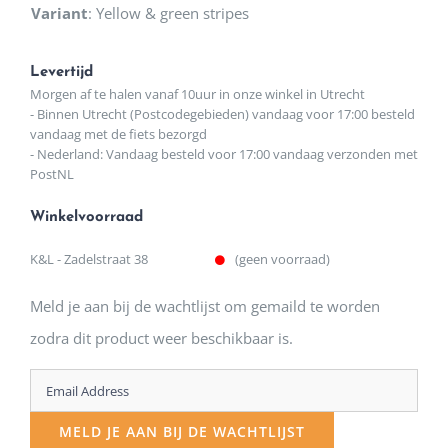
Variant
:
Yellow & green stripes
Levertijd
Morgen af te halen vanaf 10uur in onze winkel in Utrecht
- Binnen Utrecht (Postcodegebieden) vandaag voor 17:00 besteld
vandaag met de fiets bezorgd
- Nederland: Vandaag besteld voor 17:00 vandaag verzonden met
PostNL
Winkelvoorraad
K&L - Zadelstraat 38
(geen voorraad)
Meld je aan bij de wachtlijst om gemaild te worden
zodra dit product weer beschikbaar is.
Enter
your
MELD JE AAN BIJ DE WACHTLIJST