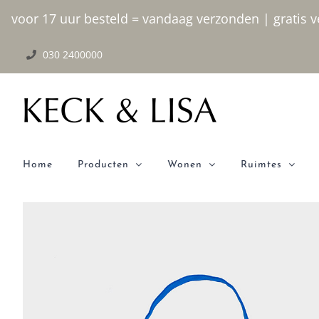
Ga
voor 17 uur besteld = vandaag verzonden | gratis ve
naar
030 2400000
inhoud
Home
Producten
Wonen
Ruimtes