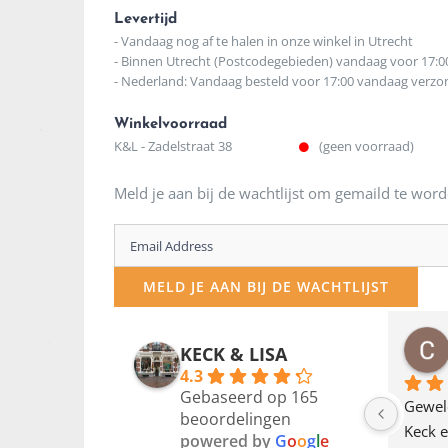
Levertijd
- Vandaag nog af te halen in onze winkel in Utrecht
- Binnen Utrecht (Postcodegebieden) vandaag voor 17:0
- Nederland: Vandaag besteld voor 17:00 vandaag verz
Winkelvoorraad
K&L - Zadelstraat 38
(geen voorraad)
Meld je aan bij de wachtlijst om gemaild te word
Enter
your
MELD JE AAN BIJ DE WACHTLIJST
email
address
osawillemijn
Bauke van Russen Groen
KECK & LISA
 maanden geleden
12 maanden geleden
to
4.3
Gebaseerd op 165
join
en dagje in Utrecht 
Waarom in hemelsnaam 
Gewel
beoordelingen
am deze leuke 
de woonwinkel op de 
Keck e
the
powered by
G
o
o
g
l
e