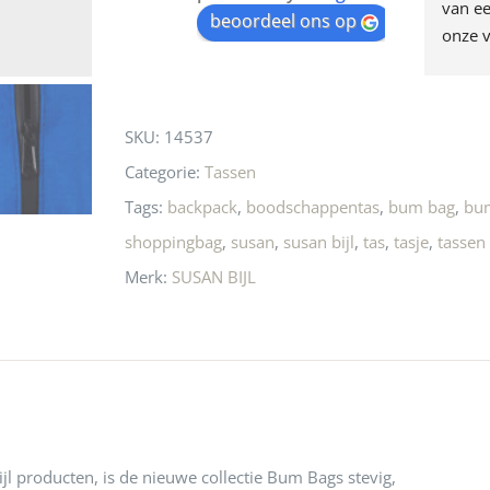
egen! Ze verkopen 
klippen  laten lopen? Waar 
van ee
waitlist
beoordeel ons op
ke en unieke 
moeten nu de design 
onze v
for
n! Echt de moeite 
liefhebbers nu heen? Bijna 
servic
this
 even langs te 
niets meer in 
t personeel was 
Utrecht…..Waardeloos…..
product
SKU:
14537
 aardig en gezellig 
Categorie:
Tassen
Tags:
backpack
,
boodschappentas
,
bum bag
,
bu
shoppingbag
,
susan
,
susan bijl
,
tas
,
tasje
,
tassen
Merk:
SUSAN BIJL
ijl producten, is de nieuwe collectie Bum Bags stevig,