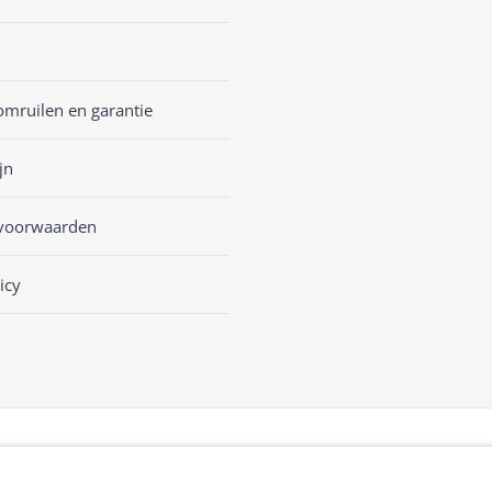
omruilen en garantie
jn
voorwaarden
icy
sKASSA Woocommerce
&
WooCommerce Kassasysteem