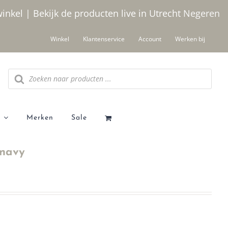
winkel | Bekijk de producten live in Utrecht
Negeren
Winkel
Klantenservice
Account
Werken bij
Producten
zoeken
Merken
Sale
 navy