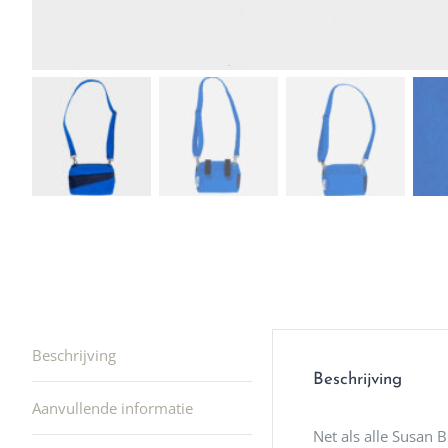
winkel t
hele leu
producte
waard om
gaan! He
ook heel
🩷
Beschrijving
Beschrijving
Aanvullende informatie
Net als alle Susan B