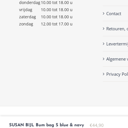
donderdag
10.00 tot 18.00 u
vrijdag
10.00 tot 18.00 u
Contact
zaterdag
10.00 tot 18.00 u
zondag
12.00 tot 17.00 u
Retouren, 
Levertermi
Algemene 
Privacy Pol
© Copyright
2026 | Keckenlisa.nl |
Privacy Policy
| Powered by
Mplu
€
44,90
SUSAN BIJL Bum bag S blue & navy