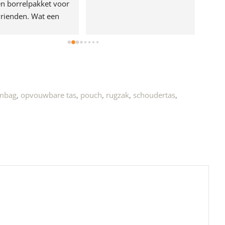
n borrelpakket voor 
rienden. Wat een 
e!
mbag
,
opvouwbare tas
,
pouch
,
rugzak
,
schoudertas
,