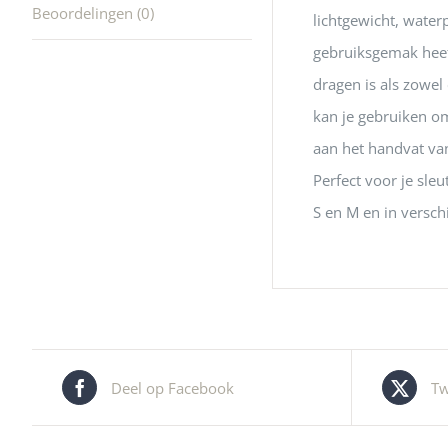
Beoordelingen (0)
lichtgewicht, water
gebruiksgemak heef
dragen is als zowel
kan je gebruiken om 
aan het handvat va
Perfect voor je sle
S en M en in versch
Deel op Facebook
Tw