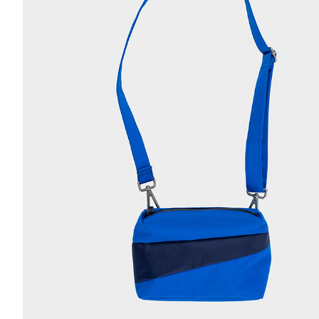
r
4
Ik was e
en ik kw