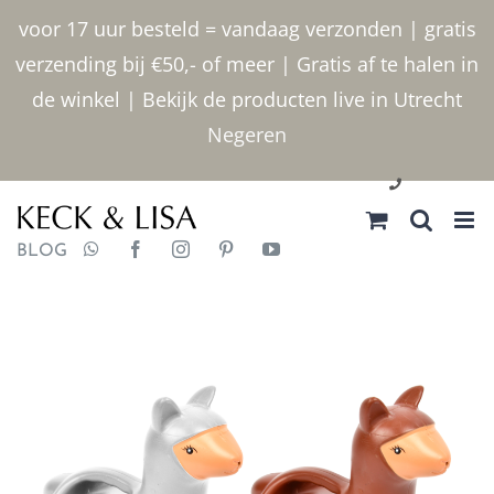
Ga
voor 17 uur besteld = vandaag verzonden | gratis
naar
verzending bij €50,- of meer | Gratis af te halen in
inhoud
de winkel | Bekijk de producten live in Utrecht
Negeren
030 2400000
BLOG