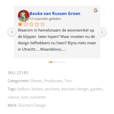
waitlist
for
Bauke van Russen Groen
12 maanden geleden
this
product
ze 
Waarom in hemelsnaam de woonwinkel op 
Gew
e 
de klippen  laten lopen? Waar moeten nu de 
mak
rd 
design liefhebbers nu heen? Bijna niets meer 
vri
 
in Utrecht…..Waardeloos…..
SKU:
22185
Categorieën:
Dieren
,
Producten
,
Tuin
Tags:
balkon
,
buiten
,
esschert
,
esschert design
,
garden
,
natuur
,
tuin
,
tuinieren
Merk:
Esschert Design