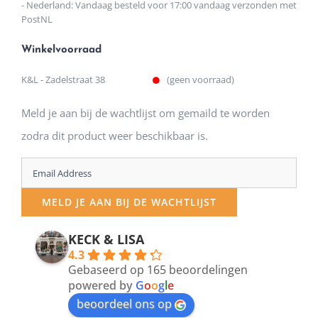
- Nederland: Vandaag besteld voor 17:00 vandaag verzonden met
PostNL
Winkelvoorraad
K&L - Zadelstraat 38
(geen voorraad)
Meld je aan bij de wachtlijst om gemaild te worden
zodra dit product weer beschikbaar is.
Enter
your
MELD JE AAN BIJ DE WACHTLIJST
email
address
KECK & LISA
4.3
to
Gebaseerd op 165 beoordelingen
join
powered by
G
o
o
g
l
e
beoordeel ons op
the