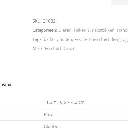
n! Echt de moeite 
liefhebbers nu heen? Bijna 
servic
this
 even langs te 
niets meer in 
t personeel was 
Utrecht…..Waardeloos…..
product
SKU:
21682
 aardig en gezellig 
Categorieën:
Dieren
,
Haken & Kapstokken
,
Hand
Tags:
balkon
,
buiten
,
esschert
,
esschert design
,
g
Merk:
Esschert Design
rmatie
11,3 × 10,5 × 4,2 cm
Roze
Gietijzer