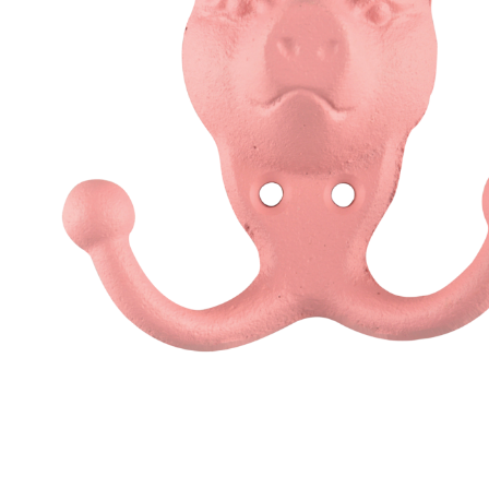
r
4
Ik was e
en ik kw
winkel t
hele leu