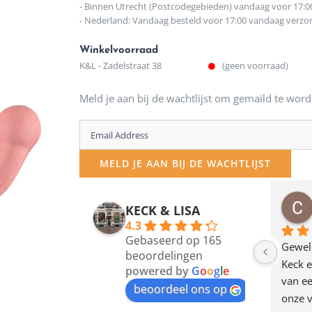
- Binnen Utrecht (Postcodegebieden) vandaag voor 17:0
- Nederland: Vandaag besteld voor 17:00 vandaag verz
Winkelvoorraad
K&L - Zadelstraat 38
(geen voorraad)
Meld je aan bij de wachtlijst om gemaild te word
Enter
your
MELD JE AAN BIJ DE WACHTLIJST
email
address
osawillemijn
Bauke van Russen Groen
KECK & LISA
 maanden geleden
12 maanden geleden
to
4.3
Gebaseerd op 165
join
en dagje in Utrecht 
Waarom in hemelsnaam 
Gewel
beoordelingen
am deze leuke 
de woonwinkel op de 
Keck e
the
powered by
G
o
o
g
l
e
egen! Ze verkopen 
klippen  laten lopen? Waar 
van ee
waitlist
beoordeel ons op
ke en unieke 
moeten nu de design 
onze v
for