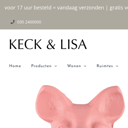
Ga
voor 17 uur besteld = vandaag verzonden | gratis ve
naar
030 2400000
inhoud
Home
Producten
Wonen
Ruimtes