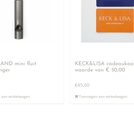
ND mini fluit
KECK&LISA cadeaukaar
anger
waarde van € 50,00
€
45,00
 aan winkelwagen
Toevoegen aan winkelwagen