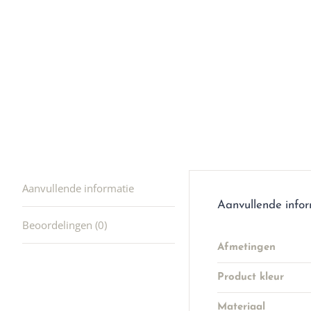
producte
waard om
gaan! He
ook heel
🩷
Aanvullende informatie
Aanvullende info
Beoordelingen (0)
Afmetingen
Product kleur
Materiaal