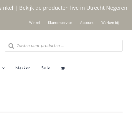
winkel | Bekijk de producten live in Utrecht
Negeren
Winkel
Klantenservice
Account
Werken bij
Producten
zoeken
Merken
Sale
t