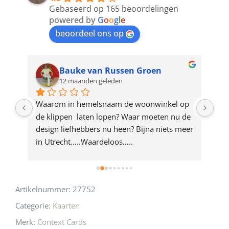
to
Gebaseerd op 165 beoordelingen
join
powered by
G
o
o
g
l
e
beoordeel ons op
the
waitlist
for
Bauke van Russen Groen
12 maanden geleden
this
product
ze 
Waarom in hemelsnaam de woonwinkel op 
Gew
e 
de klippen  laten lopen? Waar moeten nu de 
mak
rd 
design liefhebbers nu heen? Bijna niets meer 
vri
 
in Utrecht…..Waardeloos…..
Artikelnummer:
27752
Categorie:
Kaarten
Merk:
Context Cards