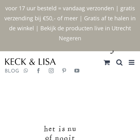
Ga
voor 17 uur besteld = vandaag verzonden | gratis
naar
verzending bij €50,- of meer | Gratis af te halen in
inhoud
de winkel | Bekijk de producten live in Utrecht
Negeren
030 2400000
BLOG