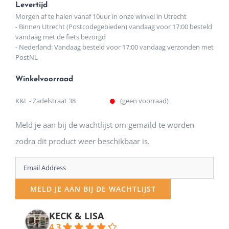
Levertijd
Morgen af te halen vanaf 10uur in onze winkel in Utrecht
- Binnen Utrecht (Postcodegebieden) vandaag voor 17:00 besteld
vandaag met de fiets bezorgd
- Nederland: Vandaag besteld voor 17:00 vandaag verzonden met
PostNL
Winkelvoorraad
K&L - Zadelstraat 38
(geen voorraad)
Meld je aan bij de wachtlijst om gemaild te worden
zodra dit product weer beschikbaar is.
Enter
your
MELD JE AAN BIJ DE WACHTLIJST
email
address
KECK & LISA
4.3