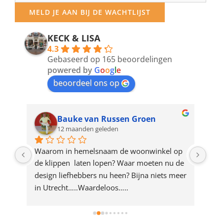
your
MELD JE AAN BIJ DE WACHTLIJST
email
address
KECK & LISA
4.3
to
Gebaseerd op 165 beoordelingen
join
powered by
G
o
o
g
l
e
beoordeel ons op
the
waitlist
for
Bauke van Russen Groen
12 maanden geleden
this
product
ze 
Waarom in hemelsnaam de woonwinkel op 
Gew
e 
de klippen  laten lopen? Waar moeten nu de 
mak
rd 
design liefhebbers nu heen? Bijna niets meer 
vri
 
in Utrecht…..Waardeloos…..