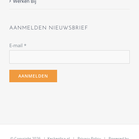
Werken Bij
AANMELDEN NIEUWSBRIEF
E-mail
*
© Copyright
2026 | Keckenlisa.nl |
Privacy Policy
| Powered by