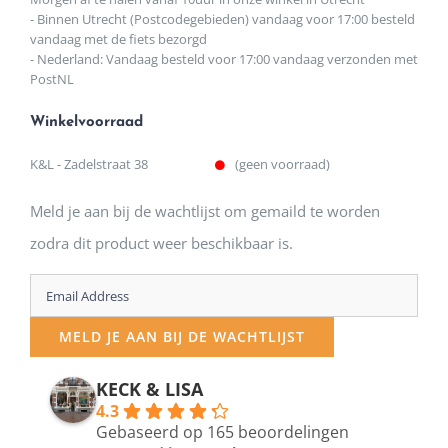
- Binnen Utrecht (Postcodegebieden) vandaag voor 17:00 besteld
vandaag met de fiets bezorgd
- Nederland: Vandaag besteld voor 17:00 vandaag verzonden met
PostNL
Winkelvoorraad
K&L - Zadelstraat 38
(geen voorraad)
Meld je aan bij de wachtlijst om gemaild te worden
zodra dit product weer beschikbaar is.
Enter
your
MELD JE AAN BIJ DE WACHTLIJST
email
address
KECK & LISA
4.3
to
Gebaseerd op 165 beoordelingen