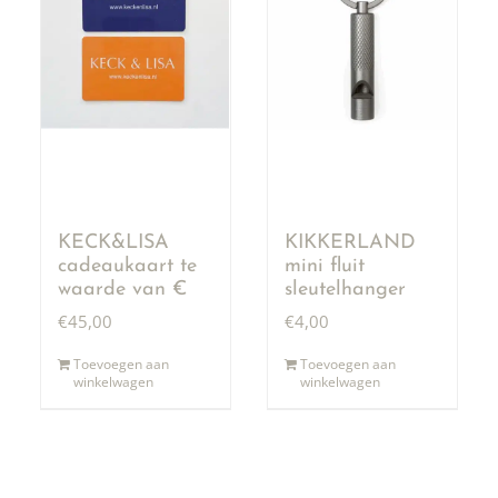
KECK&LISA
KIKKERLAND
cadeaukaart te
mini fluit
waarde van €
sleutelhanger
50,00
€
45,00
€
4,00
Toevoegen aan
Toevoegen aan
winkelwagen
winkelwagen