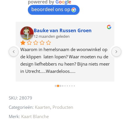
join
powered by
G
o
o
g
l
e
beoordeel ons op
the
waitlist
for
Bauke van Russen Groen
12 maanden geleden
this
product
ze 
Waarom in hemelsnaam de woonwinkel op 
Gew
e 
de klippen  laten lopen? Waar moeten nu de 
mak
rd 
design liefhebbers nu heen? Bijna niets meer 
vri
 
in Utrecht…..Waardeloos…..
SKU:
28079
Categorieën:
Kaarten
,
Producten
Merk:
Kaart Blanche