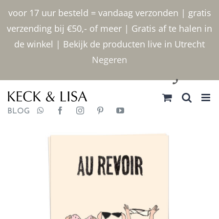
Ga
voor 17 uur besteld = vandaag verzonden | gratis
naar
verzending bij €50,- of meer | Gratis af te halen in
inhoud
de winkel | Bekijk de producten live in Utrecht
Negeren
030 2400000
BLOG