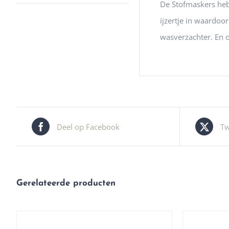
De Stofmaskers hebb
ijzertje in waardoo
wasverzachter. En o
Deel op Facebook
Tw
Gerelateerde producten