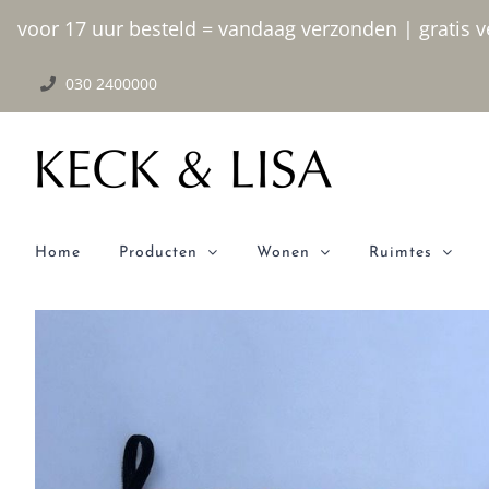
Ga
voor 17 uur besteld = vandaag verzonden | gratis ve
naar
030 2400000
inhoud
Home
Producten
Wonen
Ruimtes