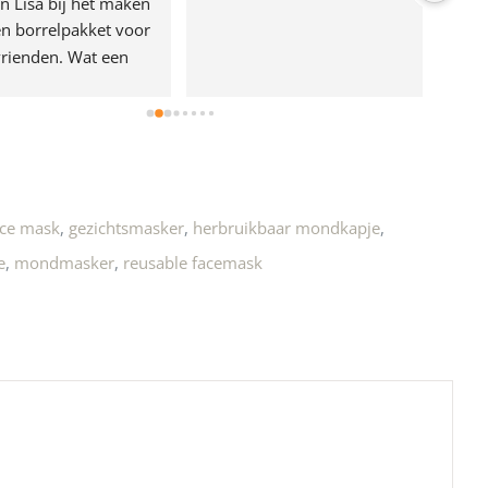
n Lisa bij het maken 
n borrelpakket voor 
rienden. Wat een 
e!
ace mask
,
gezichtsmasker
,
herbruikbaar mondkapje
,
e
,
mondmasker
,
reusable facemask