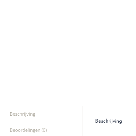
en ik kw
winkel t
hele leu
producte
waard om
gaan! He
ook heel
🩷
Beschrijving
Beschrijving
Beoordelingen (0)