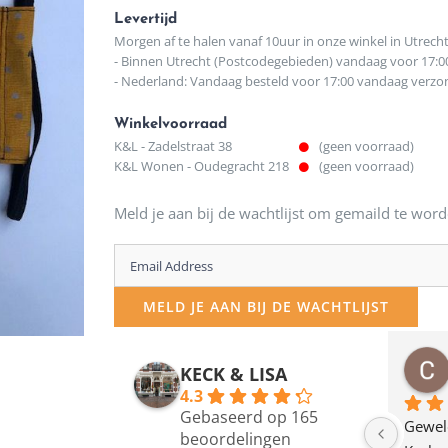
Levertijd
Morgen af te halen vanaf 10uur in onze winkel in Utrech
- Binnen Utrecht (Postcodegebieden) vandaag voor 17:0
- Nederland: Vandaag besteld voor 17:00 vandaag verz
Winkelvoorraad
K&L - Zadelstraat 38
(geen voorraad)
K&L Wonen - Oudegracht 218
(geen voorraad)
Meld je aan bij de wachtlijst om gemaild te word
Enter
your
MELD JE AAN BIJ DE WACHTLIJST
email
address
osawillemijn
Bauke van Russen Groen
KECK & LISA
 maanden geleden
12 maanden geleden
to
4.3
Gebaseerd op 165
join
en dagje in Utrecht 
Waarom in hemelsnaam 
Gewel
beoordelingen