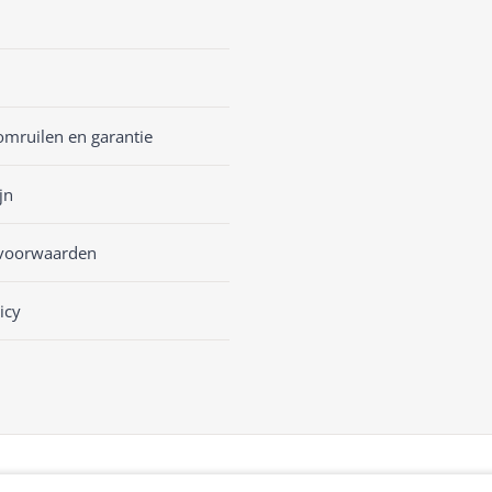
omruilen en garantie
jn
voorwaarden
icy
sKASSA Woocommerce
&
WooCommerce Kassasysteem