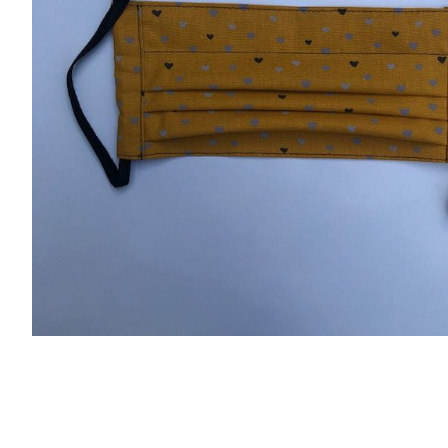
r
4
Ik was e