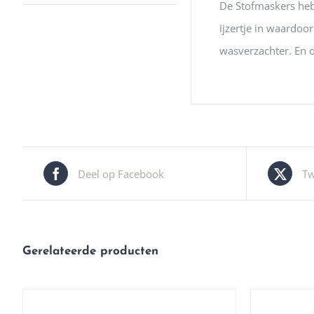
De Stofmaskers hebb
ijzertje in waardoo
wasverzachter. En o
Deel op Facebook
Tw
Gerelateerde producten