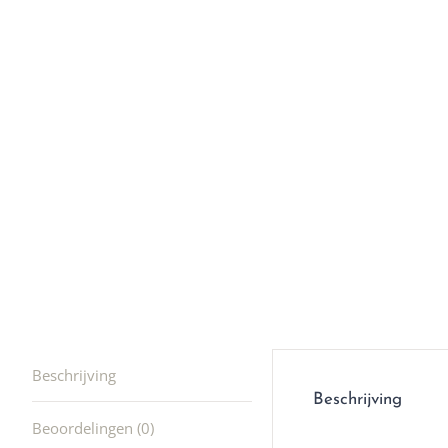
en ik kw
winkel t
hele leu
producte
waard om
gaan! He
ook heel
🩷
Beschrijving
Beschrijving
Beoordelingen (0)