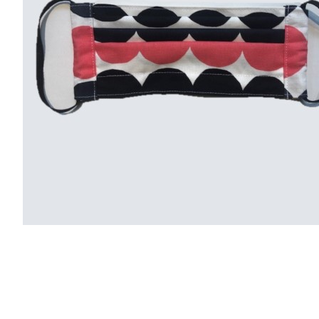
r
4
Ik was e