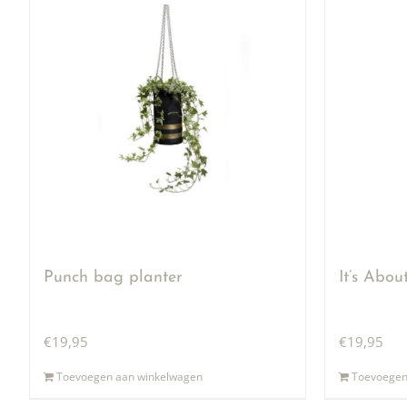
Punch bag planter
It’s Abo
€
19,95
€
19,95
Toevoegen aan winkelwagen
Toevoegen