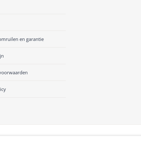
omruilen en garantie
jn
voorwaarden
icy
sKASSA Woocommerce
&
WooCommerce Kassasysteem