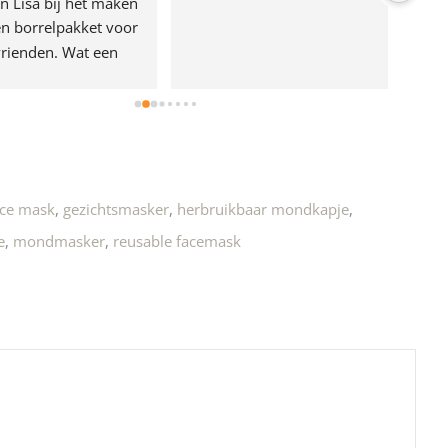
n Lisa bij het maken 
n borrelpakket voor 
rienden. Wat een 
e!
ace mask
,
gezichtsmasker
,
herbruikbaar mondkapje
,
e
,
mondmasker
,
reusable facemask