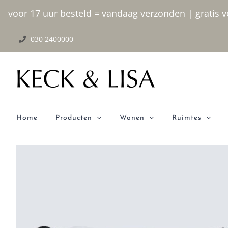
Ga
voor 17 uur besteld = vandaag verzonden | gratis ve
naar
030 2400000
inhoud
Home
Producten
Wonen
Ruimtes