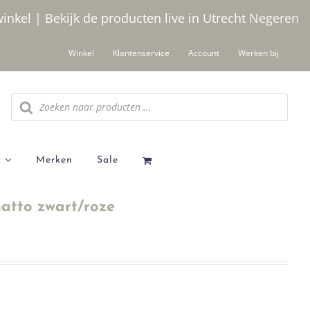
winkel | Bekijk de producten live in Utrecht
Negeren
Winkel
Klantenservice
Account
Werken bij
Producten
zoeken
Merken
Sale
tto zwart/roze