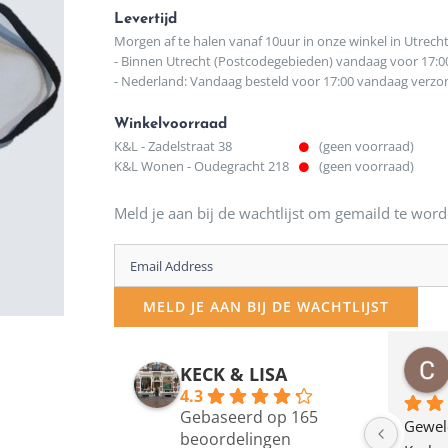
Levertijd
Morgen af te halen vanaf 10uur in onze winkel in Utrech
- Binnen Utrecht (Postcodegebieden) vandaag voor 17:0
- Nederland: Vandaag besteld voor 17:00 vandaag verz
Winkelvoorraad
K&L - Zadelstraat 38
(geen voorraad)
K&L Wonen - Oudegracht 218
(geen voorraad)
Meld je aan bij de wachtlijst om gemaild te word
Enter
your
MELD JE AAN BIJ DE WACHTLIJST
email
address
osawillemijn
Bauke van Russen Groen
KECK & LISA
 maanden geleden
12 maanden geleden
to
4.3
Gebaseerd op 165
join
en dagje in Utrecht 
Waarom in hemelsnaam 
Gewel
beoordelingen