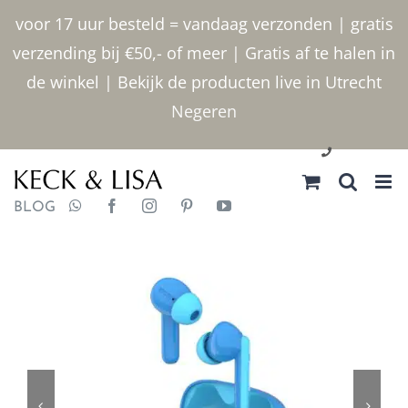
Ga
voor 17 uur besteld = vandaag verzonden | gratis
naar
verzending bij €50,- of meer | Gratis af te halen in
inhoud
de winkel | Bekijk de producten live in Utrecht
Negeren
030 2400000
BLOG