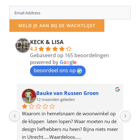
Enter
your
MELD JE AAN BIJ DE WACHTLIJST
email
address
KECK & LISA
4.3
to
Gebaseerd op 165 beoordelingen
join
powered by
G
o
o
g
l
e
beoordeel ons op
the
waitlist
for
Bauke van Russen Groen
12 maanden geleden
this
product
ze 
Waarom in hemelsnaam de woonwinkel op 
Gew
e 
de klippen  laten lopen? Waar moeten nu de 
mak
rd 
design liefhebbers nu heen? Bijna niets meer 
vri
 
in Utrecht…..Waardeloos…..