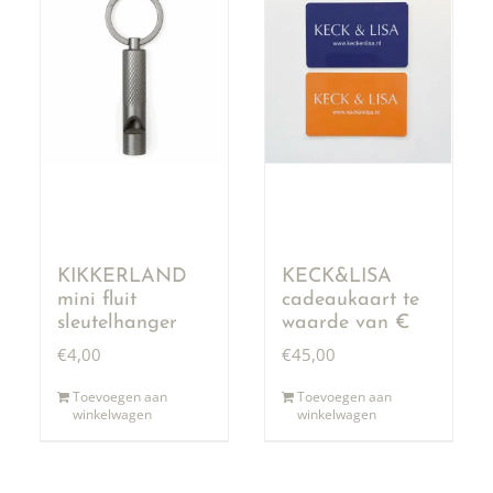
KIKKERLAND
KECK&LISA
mini fluit
cadeaukaart te
sleutelhanger
waarde van €
50,00
€
4,00
€
45,00
Toevoegen aan
Toevoegen aan
winkelwagen
winkelwagen